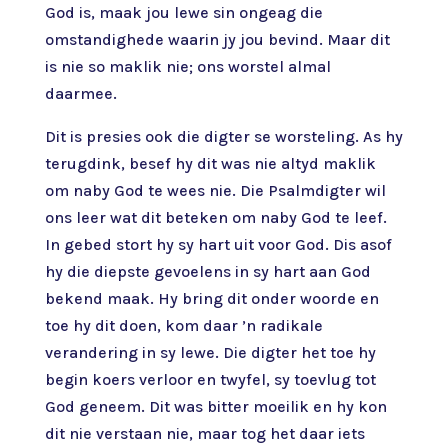
God is, maak jou lewe sin ongeag die
omstandighede waarin jy jou bevind. Maar dit
is nie so maklik nie; ons worstel almal
daarmee.
Dit is presies ook die digter se worsteling. As hy
terugdink, besef hy dit was nie altyd maklik
om naby God te wees nie. Die Psalmdigter wil
ons leer wat dit beteken om naby God te leef.
In gebed stort hy sy hart uit voor God. Dis asof
hy die diepste gevoelens in sy hart aan God
bekend maak. Hy bring dit onder woorde en
toe hy dit doen, kom daar ’n radikale
verandering in sy lewe. Die digter het toe hy
begin koers verloor en twyfel, sy toevlug tot
God geneem. Dit was bitter moeilik en hy kon
dit nie verstaan nie, maar tog het daar iets