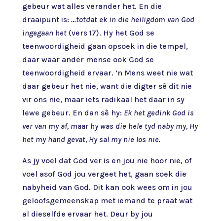
gebeur wat alles verander het. En die
draaipunt is:
…totdat ek in die heiligdom van God
ingegaan het
(vers 17). Hy het God se
teenwoordigheid gaan opsoek in die tempel,
daar waar ander mense ook God se
teenwoordigheid ervaar. ’n Mens weet nie wat
daar gebeur het nie, want die digter sê dit nie
vir ons nie, maar iets radikaal het daar in sy
lewe gebeur. En dan sê hy:
Ek het gedink God is
ver van my af, maar hy was die hele tyd naby my, Hy
het my hand gevat, Hy sal my nie los nie.
As jy voel dat God ver is en jou nie hoor nie, of
voel asof God jou vergeet het, gaan soek die
nabyheid van God. Dit kan ook wees om in jou
geloofsgemeenskap met iemand te praat wat
al dieselfde ervaar het. Deur by jou