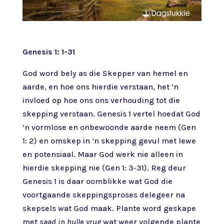
Genesis 1: 1-31
God word bely as die Skepper van hemel en
aarde, en hoe ons hierdie verstaan, het ’n
invloed op hoe ons ons verhouding tot die
skepping verstaan. Genesis 1 vertel hoedat God
’n vormlose en onbewoonde aarde neem (Gen
1: 2) en omskep in ’n skepping gevul met lewe
en potensiaal. Maar God werk nie alleen in
hierdie skepping nie (Gen 1: 3-31). Reg deur
Genesis 1 is daar oomblikke wat God die
voortgaande skeppingsproses delegeer na
skepsels wat God maak. Plante word geskape
met
saad in hulle vrug
wat weer volgende plante