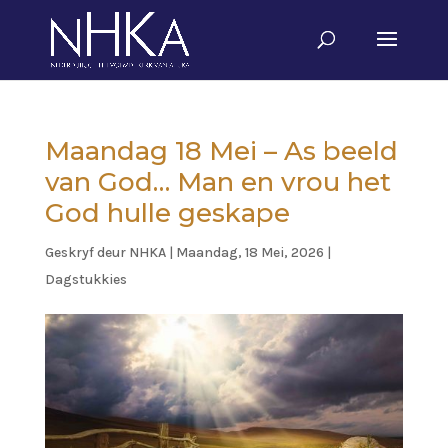
Maandag 18 Mei – As beeld
van God… Man en vrou het
God hulle geskape
Geskryf deur
NHKA
|
Maandag, 18 Mei, 2026
|
Dagstukkies