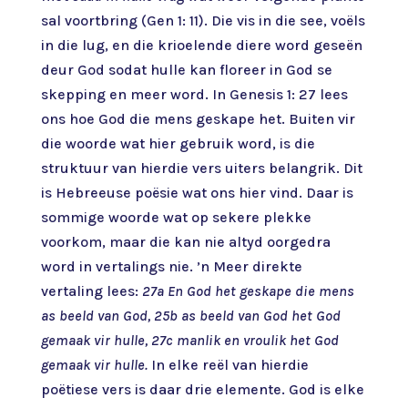
sal voortbring (Gen 1: 11). Die vis in die see, voëls
in die lug, en die krioelende diere word geseën
deur God sodat hulle kan floreer in God se
skepping en meer word. In Genesis 1: 27 lees
ons hoe God die mens geskape het. Buiten vir
die woorde wat hier gebruik word, is die
struktuur van hierdie vers uiters belangrik. Dit
is Hebreeuse poësie wat ons hier vind. Daar is
sommige woorde wat op sekere plekke
voorkom, maar die kan nie altyd oorgedra
word in vertalings nie. ’n Meer direkte
vertaling lees:
27a En God het geskape die mens
as beeld van God, 25b as beeld van God het God
gemaak vir hulle, 27c manlik en vroulik het God
gemaak vir hulle.
In elke reël van hierdie
poëtiese vers is daar drie elemente. God is elke