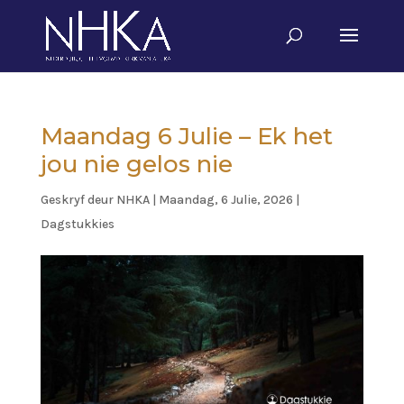
Maandag 6 Julie – Ek het
jou nie gelos nie
Geskryf deur
NHKA
|
Maandag, 6 Julie, 2026
|
Dagstukkies