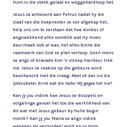
Hom in die steek gelaat en weggehardloop het.
Jesus se antwoord aan Petrus nadat hy die
slaaf van die hoëpriester se oor afgekap het,
help ons om te verstaan dat hoe donker of
angswekkend elke oomblik wat Hy moes
deurmaak ook al was, het alles binne die
raamwerk van God se plan verloop. Geen mens
se angs of bravade kon ’n streep hierdeur trek
nie. Jesus se reaksie op die gebeure word
beantwoord met die vraag:
Moet ek dan nie die
lydensbeker drink wat die Vader My gegee het nie?
Kan jy jou indink hoe Jesus se dissipels en
volgelinge gevoel het toe die werklikheid van
dit wat met Jesus gebeur by hulle begin
insink? Kan jy jou Maria se angs indink
wanneer Hy veroordeel word en sy Hom