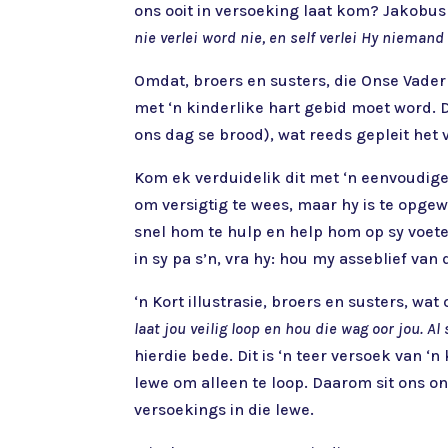
ons ooit in versoeking laat kom? Jakobus 
nie verlei word nie, en self verlei Hy niemand
Omdat, broers en susters, die Onse Vader 
met ‘n kinderlike hart gebid moet word. D
ons dag se brood), wat reeds gepleit het 
Kom ek verduidelik dit met ‘n eenvoudige 
om versigtig te wees, maar hy is te opgewo
snel hom te hulp en help hom op sy voete
in sy pa s’n, vra hy: hou my asseblief van
‘n Kort illustrasie, broers en susters, wa
laat jou veilig loop en hou die wag oor jou. Al 
hierdie bede. Dit is ‘n teer versoek van ‘n
lewe om alleen te loop. Daarom sit ons o
versoekings in die lewe.