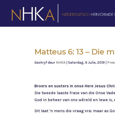
Matteus 6: 13 – Die 
Geskryf deur
NHKA
|
Saterdag, 6 Julie, 2019
|
Pree
Broers en susters in onse Here Jesus Chri
Die tweede laaste frase van die Onse Vade
God in beheer van ons wêreld en lewe is, 
Dit laat ‘n mens die vraag vra: maar as G