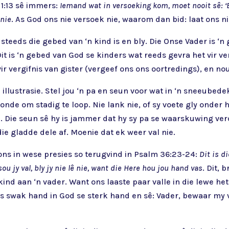
1:13 sê immers:
Iemand wat in versoeking kom, moet nooit sê: ‘
 nie
. As God ons nie versoek nie, waarom dan bid: laat ons n
steeds die gebed van ‘n kind is en bly. Die Onse Vader is ‘
it is ‘n gebed van God se kinders wat reeds gevra het vir v
vir vergifnis van gister (vergeef ons ons oortredings), en n
illustrasie. Stel jou ‘n pa en seun voor wat in ‘n sneeubede
nde om stadig te loop. Nie lank nie, of sy voete gly onder h
. Die seun sê hy is jammer dat hy sy pa se waarskuwing ve
 die gladde dele af. Moenie dat ek weer val nie.
t ons in wese presies so terugvind in Psalm 36:23-24:
Dit is d
sou jy val, bly jy nie lê nie, want die Here hou jou hand vas
. Dit, 
 kind aan ‘n vader. Want ons laaste paar valle in die lewe het 
ns swak hand in God se sterk hand en sê: Vader, bewaar my