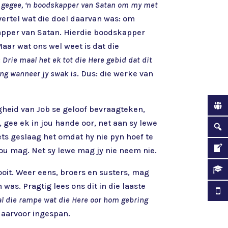
es gegee, ‘n boodskapper van Satan om my met
 vertel wat die doel daarvan was: om
kapper van Satan. Hierdie boodskapper
Maar wat ons wel weet is dat die
:
Drie maal het ek tot die Here gebid dat dit
ing wanneer jy swak is
. Dus: die werke van
igheid van Job se geloof bevraagteken,
 gee ek in jou hande oor, net aan sy lewe
ets geslaag het omdat hy nie pyn hoef te
ou mag. Net sy lewe mag jy nie neem nie.
ooit. Weer eens, broers en susters, mag
was. Pragtig lees ons dit in die laaste
 al die rampe wat die Here oor hom gebring
 daarvoor ingespan.