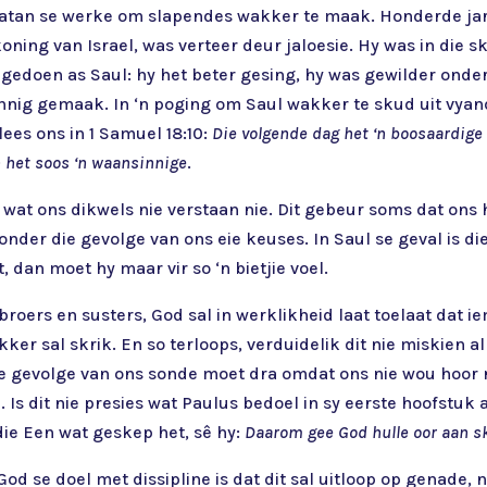
Satan se werke om slapendes wakker te maak. Honderde jare
koning van Israel, was verteer deur jaloesie. Hy was in die 
r gedoen as Saul: hy het beter gesing, hy was gewilder onde
innig gemaak. In ‘n poging om Saul wakker te skud uit vyan
ees ons in 1 Samuel 18:10:
Die volgende dag het ‘n boosaardige 
n het soos ‘n waansinnige
.
k wat ons dikwels nie verstaan nie. Dit gebeur soms dat ons 
nder die gevolge van ons eie keuses. In Saul se geval is die
, dan moet hy maar vir so ‘n bietjie voel.
 broers en susters, God sal in werklikheid laat toelaat dat i
er sal skrik. En so terloops, verduidelik dit nie miskien al
e gevolge van ons sonde moet dra omdat ons nie wou hoor ni
Is dit nie presies wat Paulus bedoel in sy eerste hoofstuk
ie Een wat geskep het, sê hy:
Daarom gee God hulle oor aan sk
God se doel met dissipline is dat dit sal uitloop op genade,