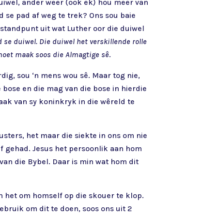
e duiwel, ander weer (ook ek) hou meer van
od se pad af weg te trek? Ons sou baie
standpunt uit wat Luther oor die duiwel
 se duiwel. Die duiwel het verskillende rolle
 moet maak soos die Almagtige sê
.
dig, sou ‘n mens wou sê. Maar tog nie,
e bose en die mag van die bose in hierdie
aak van sy koninkryk in die wêreld te
usters, het maar die siekte in ons om nie
rif gehad. Jesus het persoonlik aan hom
van die Bybel. Daar is min wat hom dit
in het om homself op die skouer te klop.
bruik om dit te doen, soos ons uit 2