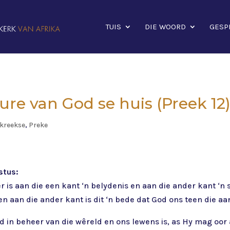
TUIS
DIE WOORD
GESP
mure van God se huis (Preek 12
kreekse
,
Preke
stus:
r is aan die een kant ‘n belydenis en aan die ander kant ‘n
en aan die ander kant is dit ‘n bede dat God ons teen die a
od in beheer van die wêreld en ons lewens is, as Hy mag oor