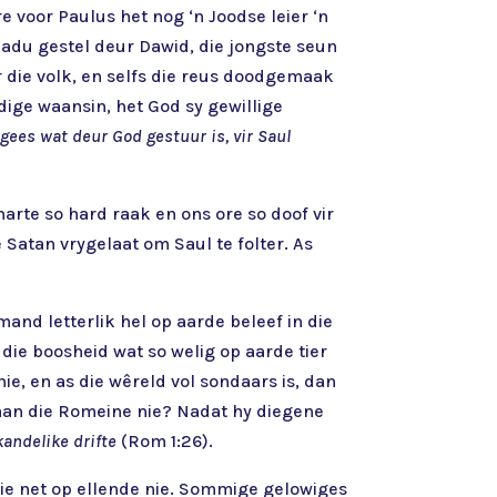
 voor Paulus het nog ‘n Joodse leier ‘n
skadu gestel deur Dawid, die jongste seun
r die volk, en selfs die reus doodgemaak
dige waansin, het God sy gewillige
gees wat deur God gestuur is, vir Saul
harte so hard raak en ons ore so doof vir
 Satan vrygelaat om Saul te folter. As
emand letterlik hel op aarde beleef in die
 die boosheid wat so welig op aarde tier
e, en as die wêreld vol sondaars is, dan
 aan die Romeine nie? Nadat hy diegene
andelike drifte
(Rom 1:26).
 nie net op ellende nie. Sommige gelowiges