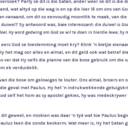
 versoek? Party sê dit is die Satan, ander weer sê dit is di
yand, wat altyd op die wag is en op die loer lê om ons van G
n vanaand, om dit so eenvoudig moontlik te maak, van die 
e duiwel? Sy antwoord was, baie interessant:
die duiwel is God
doel. Hy word gedwing om God se wil te doen in hierdie lewe; hy
eers God se toestemming moet kry? Klink ‘n bietjie eienaar
Hy het mag oor alles en almal, en dit geld ook wat betref di
o ver dat Hy selfs die planne van die bose gebruik om die s
om ek verduidelik.
van die bose om gelowiges te louter. Ons almal, broers en s
fs die geval met Paulus. Hy het ‘n indrukwekkende getuigsk
God self het hom as sy apostel gekies, hy was medeskrywer 
 dit geweet, en miskien was daar ‘n tyd wat toe Paulus beg
Paulus teen die sonde beskerm. Wat meer is, Hy het Satan ge