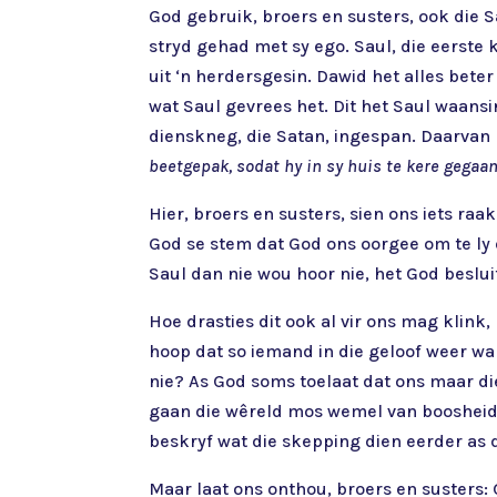
God gebruik, broers en susters, ook die 
stryd gehad met sy ego. Saul, die eerste 
uit ‘n herdersgesin. Dawid het alles bete
wat Saul gevrees het. Dit het Saul waans
dienskneg, die Satan, ingespan. Daarvan l
beetgepak, sodat hy in sy huis te kere gegaa
Hier, broers en susters, sien ons iets raa
God se stem dat God ons oorgee om te ly o
Saul dan nie wou hoor nie, het God besluit
Hoe drasties dit ook al vir ons mag klink,
hoop dat so iemand in die geloof weer wakk
nie? As God soms toelaat dat ons maar di
gaan die wêreld mos wemel van boosheid. 
beskryf wat die skepping dien eerder as d
Maar laat ons onthou, broers en susters: 