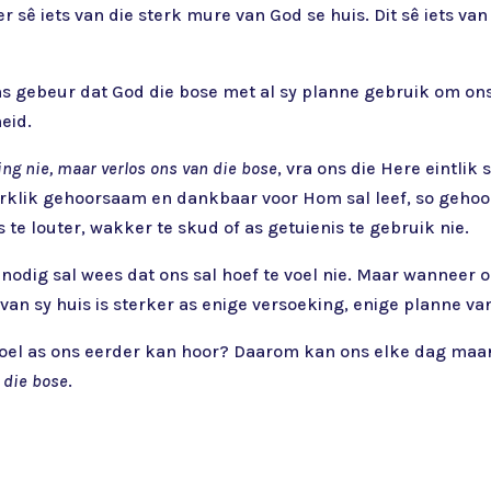
der sê iets van die sterk mure van God se huis. Dit sê iets 
ns gebeur dat God die bose met al sy planne gebruik om ons
eid.
ing nie, maar verlos ons van die bose
, vra ons die Here eintlik
 werklik gehoorsaam en dankbaar voor Hom sal leef, so geho
te louter, wakker te skud of as getuienis te gebruik nie.
it nodig sal wees dat ons sal hoef te voel nie. Maar wanneer 
van sy huis is sterker as enige versoeking, enige planne van
 voel as ons eerder kan hoor? Daarom kan ons elke dag maar
 die bose
.