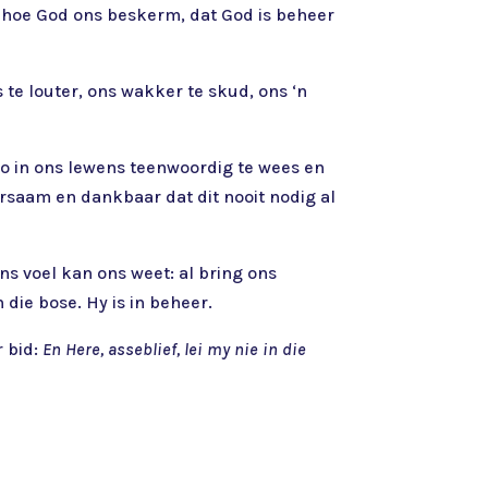
van hoe God ons beskerm, dat God is beheer
 te louter, ons wakker te skud, ons ‘n
 so in ons lewens teenwoordig te wees en
orsaam en dankbaar dat dit nooit nodig al
ons voel kan ons weet: al bring ons
 die bose. Hy is in beheer.
 bid:
En Here, asseblief, lei my nie in die