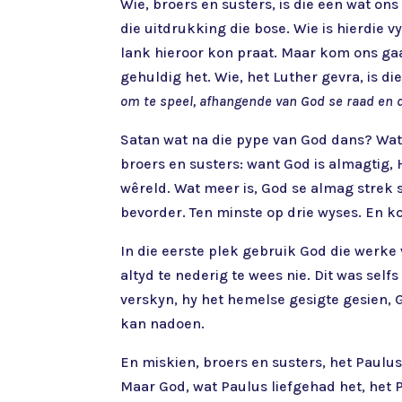
Wie, broers en susters, is die een wat ons
die uitdrukking die bose. Wie is hierdie v
lank hieroor kon praat. Maar kom ons gaa
gehuldig het. Wie, het Luther gevra, is di
om te speel, afhangende van God se raad en 
Satan wat na die pype van God dans? Wat 
broers en susters: want God is almagtig, 
wêreld. Wat meer is, God se almag strek s
bevorder. Ten minste op drie wyses. En k
In die eerste plek gebruik God die werke 
altyd te nederig te wees nie. Dit was sel
verskyn, hy het hemelse gesigte gesien, 
kan nadoen.
En miskien, broers en susters, het Paulus
Maar God, wat Paulus liefgehad het, het 