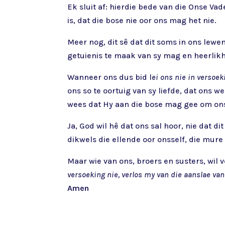
Ek sluit af: hierdie bede van die Onse Va
is, dat die bose nie oor ons mag het nie.
Meer nog, dit sê dat dit soms in ons lewe
getuienis te maak van sy mag en heerlikh
Wanneer ons dus bid l
ei ons nie in versoek
ons so te oortuig van sy liefde, dat ons
wees dat Hy aan die bose mag gee om ons 
Ja, God wil hê dat ons sal hoor, nie dat d
dikwels die ellende oor onsself, die mure 
Maar wie van ons, broers en susters, wil
versoeking nie, verlos my van die aanslae van
Amen