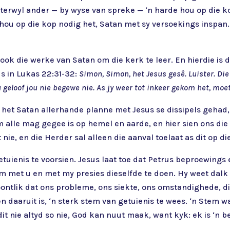
 terwyl ander — by wyse van spreke — ‘n harde hou op die ko
ou op die kop nodig het, Satan met sy versoekings inspan. 
ook die werke van Satan om die kerk te leer. En hierdie is 
s in Lukas 22:31-32:
Simon, Simon, het Jesus gesê. Luister. Di
ou geloof jou nie begewe nie. As jy weer tot inkeer gekom het, moet
 al het Satan allerhande planne met Jesus se dissipels geha
 alle mag gegee is op hemel en aarde, en hier sien ons die 
nie, en die Herder sal alleen die aanval toelaat as dit op di
getuienis te voorsien. Jesus laat toe dat Petrus beproewing
 om met u en met my presies dieselfde te doen. Hy weet dalk
ontlik dat ons probleme, ons siekte, ons omstandighede, di
daaruit is, ‘n sterk stem van getuienis te wees. ‘n Stem wat 
k dit nie altyd so nie, God kan nuut maak, want kyk: ek is ‘n 