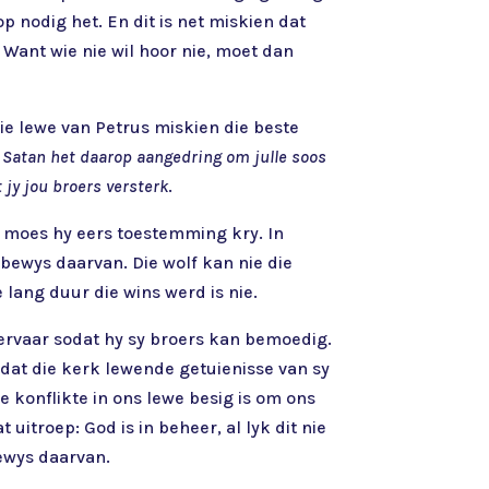
p nodig het. En dit is net miskien dat
Want wie nie wil hoor nie, moet dan
die lewe van Petrus miskien die beste
e Satan het daarop aangedring om julle soos
 jy jou broers versterk
.
d, moes hy eers toestemming kry. In
bewys daarvan. Die wolf kan nie die
e lang duur die wins werd is nie.
s ervaar sodat hy sy broers kan bemoedig.
 dat die kerk lewende getuienisse van sy
e konflikte in ons lewe besig is om ons
uitroep: God is in beheer, al lyk dit nie
bewys daarvan.