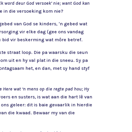
Ek word deur God versoek’ nie; want God kan
ie in die versoeking kom nie?
n gebed van God se kinders, ‘n gebed wat
ersorging vir elke dag (gee ons vandag
ou bid vir beskerming wat môre betref.
kte straat loop. Die pa waarsku die seun
om uit en hy val plat in die sneeu. Sy pa
rontagsaam het, en dan, met sy hand styf
ie Here wat ‘n mens op die regte pad hou; Hy
broers en susters, is wat aan die hart lê van
ons geleer: dit is baie gevaarlik in hierdie
 van die kwaad. Bewaar my van die