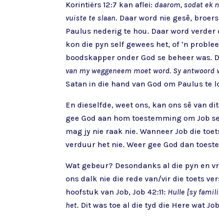
Korintiërs 12:7 kan aflei:
daarom, sodat ek n
vuiste te slaan
. Daar word nie gesê, broer
Paulus nederig te hou. Daar word verder
kon die pyn self gewees het, of ‘n proble
boodskapper onder God se beheer was. Dit l
van my weggeneem moet word. Sy antwoord was
Satan in die hand van God om Paulus te l
En dieselfde, weet ons, kan ons sê van d
gee God aan hom toestemming om Job se gel
mag jy nie raak nie. Wanneer Job die toet
verduur het nie. Weer gee God dan toeste
Wat gebeur? Desondanks al die pyn en vra
ons dalk nie die rede van/vir die toets ve
hoofstuk van Job, Job 42:11:
Hulle [sy fami
het
. Dit was toe al die tyd die Here wat J