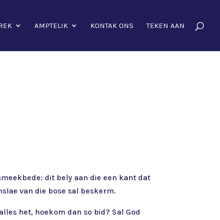
REK
AMPTELIK
KONTAK ONS
TEKEN AAN
)
 smeekbede: dit bely aan die een kant dat
anslae van die bose sal beskerm.
 alles het, hoekom dan so bid? Sal God