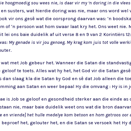
ie hoogmoedig sou wees nie, is daar vir my ‘n doring in die vle
s en susters, wat hierdie doring was nie, maar ons word wel
 ook vir ons gesê wat die oorsprong daarvan was: ‘n boods
em of ‘n persoon wat hom swaar laat kry het. Ons weet nie. 
ei ons baie duidelik af uit verse 8 en 9 van 2 Korintiërs 12
: My genade is vir jou genoeg. My krag kom juis tot volle werk
outer.
it wat met Job gebeur het. Wanneer die Satan die standvast
oof te toets. Alles wat hy het, het God vir die Satan gesê,
s dan slaag kla die Satan by God en sê dat Job alleen die to
mming aan Satan en weer bepaal Hy die omvang : Hy is in j
e is Job se geloof en gesondheid sterker aan die einde as 
rstaan nie, maar baie duidelik weet ons wat die bron daarvan 
lie en vriende] het hulle medelye kom betoon en hom getroos oor
ob beproef het, gelouter het, en die Satan se versoek het Hy