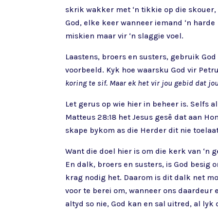
skrik wakker met ‘n tikkie op die skouer,
God, elke keer wanneer iemand ‘n harde h
miskien maar vir ‘n slaggie voel.
Laastens, broers en susters, gebruik God 
voorbeeld. Kyk hoe waarsku God vir Petru
koring te sif. Maar ek het vir jou gebid dat j
Let gerus op wie hier in beheer is. Selfs
Matteus 28:18 het Jesus gesê dat aan Hom
skape bykom as die Herder dit nie toelaat 
Want die doel hier is om die kerk van ‘n 
En dalk, broers en susters, is God besig
krag nodig het. Daarom is dit dalk net mo
voor te berei om, wanneer ons daardeur en 
altyd so nie, God kan en sal uitred, al ly