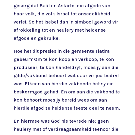
gesorg dat Baäl en Astarte, die afgode van
haar volk, die volk Israel tot onsedelikheid
verlei. So het Isebel dan ‘n simbool geword vir
afrokkeling tot en heulery met heidense
afgode en gebruike.
Hoe het dit presies in die gemeente Tiatira
gebeur? Om te kon koop en verkoop, te kon
produseer, te kon handeldryf, moes jy aan die
gilde/vakbond behoort wat daar vir jou bedryf
was. Elkeen van hierdie vakbonde het sy eie
beskermgod gehad. En om aan die vakbond te
kon behoort moes jy bereid wees om aan
hierdie afgod se heidense feeste deel te neem.
En hiermee was God nie tevrede nie: geen
heulery met of verdraagsaamheid teenoor die