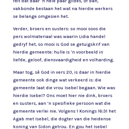
feit dat daar ‘n hele paar gildes, of dan,
vakbonde bestaan het wat na hierdie werkers
se belange omgesien het.
Verder, broers en susters: so mooi soos die
pers wolmateriaal was waarin Lidia handel
gedryf het, so mooi is God se getuigskrif van
hierdie gemeente: hulle is ‘n voorbeeld in
liefde, geloof, diensvaardigheid en volharding.
Maar tog, sê God in vers 20, is daar in hierdie
gemeente ook dinge wat verkeerd is: die
gemeente laat die vrou Isebel begaan. Wie was
hierdie Isebel? Ons moet hier nie dink, broers
en susters, aan ‘n spesifieke persoon wat die
gemeente verlei nie. Volgens 1 Konings 16:31 het
Agab met Isebel, die dogter van die heidense
koning van Sidon getrou. En gou het Isebel