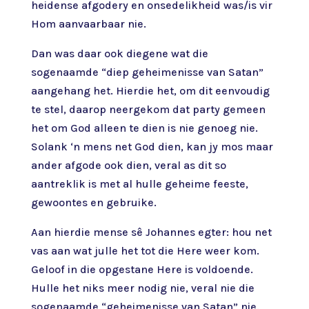
heidense afgodery en onsedelikheid was/is vir
Hom aanvaarbaar nie.
Dan was daar ook diegene wat die
sogenaamde “diep geheimenisse van Satan”
aangehang het. Hierdie het, om dit eenvoudig
te stel, daarop neergekom dat party gemeen
het om God alleen te dien is nie genoeg nie.
Solank ‘n mens net God dien, kan jy mos maar
ander afgode ook dien, veral as dit so
aantreklik is met al hulle geheime feeste,
gewoontes en gebruike.
Aan hierdie mense sê Johannes egter: hou net
vas aan wat julle het tot die Here weer kom.
Geloof in die opgestane Here is voldoende.
Hulle het niks meer nodig nie, veral nie die
sogenaamde “geheimenisse van Satan” nie.