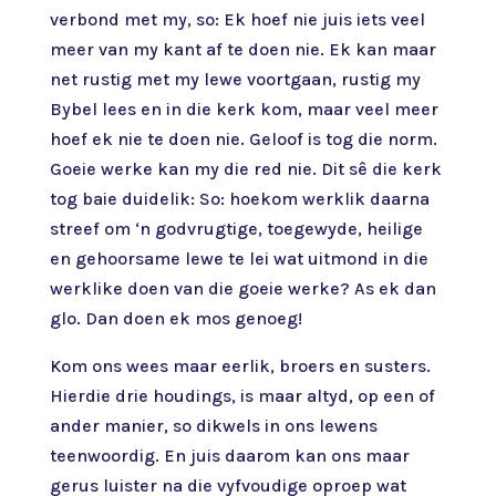
verbond met my, so: Ek hoef nie juis iets veel
meer van my kant af te doen nie. Ek kan maar
net rustig met my lewe voortgaan, rustig my
Bybel lees en in die kerk kom, maar veel meer
hoef ek nie te doen nie. Geloof is tog die norm.
Goeie werke kan my die red nie. Dit sê die kerk
tog baie duidelik: So: hoekom werklik daarna
streef om ‘n godvrugtige, toegewyde, heilige
en gehoorsame lewe te lei wat uitmond in die
werklike doen van die goeie werke? As ek dan
glo. Dan doen ek mos genoeg!
Kom ons wees maar eerlik, broers en susters.
Hierdie drie houdings, is maar altyd, op een of
ander manier, so dikwels in ons lewens
teenwoordig. En juis daarom kan ons maar
gerus luister na die vyfvoudige oproep wat