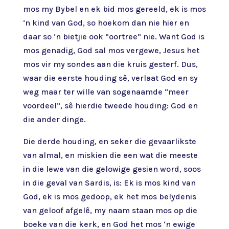
mos my Bybel en ek bid mos gereeld, ek is mos
‘n kind van God, so hoekom dan nie hier en
daar so ‘n bietjie ook “oortree” nie. Want God is
mos genadig, God sal mos vergewe, Jesus het
mos vir my sondes aan die kruis gesterf. Dus,
waar die eerste houding sê, verlaat God en sy
weg maar ter wille van sogenaamde “meer
voordeel”, sê hierdie tweede houding: God en
die ander dinge.
Die derde houding, en seker die gevaarlikste
van almal, en miskien die een wat die meeste
in die lewe van die gelowige gesien word, soos
in die geval van Sardis, is: Ek is mos kind van
God, ek is mos gedoop, ek het mos belydenis
van geloof afgelê, my naam staan mos op die
boeke van die kerk, en God het mos ‘n ewige