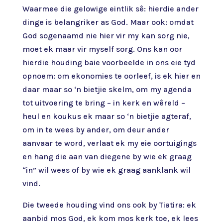
Waarmee die gelowige eintlik sê: hierdie ander
dinge is belangriker as God. Maar ook: omdat
God sogenaamd nie hier vir my kan sorg nie,
moet ek maar vir myself sorg. Ons kan oor
hierdie houding baie voorbeelde in ons eie tyd
opnoem: om ekonomies te oorleef, is ek hier en
daar maar so ‘n bietjie skelm, om my agenda
tot uitvoering te bring – in kerk en wêreld –
heul en koukus ek maar so ‘n bietjie agteraf,
om in te wees by ander, om deur ander
aanvaar te word, verlaat ek my eie oortuigings
en hang die aan van diegene by wie ek graag
“in” wil wees of by wie ek graag aanklank wil
vind.
Die tweede houding vind ons ook by Tiatira: ek
aanbid mos God, ek kom mos kerk toe, ek lees