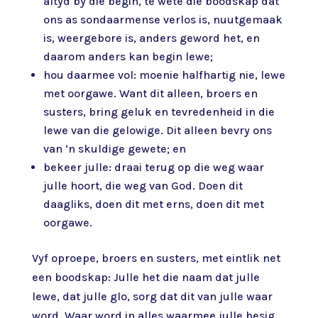
altyd by die begin, te wete die boodskap dat
ons as sondaarmense verlos is, nuutgemaak
is, weergebore is, anders geword het, en
daarom anders kan begin lewe;
hou daarmee vol: moenie halfhartig nie, lewe
met oorgawe. Want dit alleen, broers en
susters, bring geluk en tevredenheid in die
lewe van die gelowige. Dit alleen bevry ons
van ‘n skuldige gewete; en
bekeer julle: draai terug op die weg waar
julle hoort, die weg van God. Doen dit
daagliks, doen dit met erns, doen dit met
oorgawe.
Vyf oproepe, broers en susters, met eintlik net
een boodskap: Julle het die naam dat julle
lewe, dat julle glo, sorg dat dit van julle waar
word. Waar word in alles waarmee julle besig