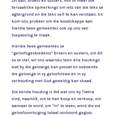
Dit dan, broers en susters, min of meer die
tersaaklike opmerkings om iets van die teks se
agtergrond en die teks self te kan verstaan. En
kom ons probeer om die boodskappe aan
hierdie twee gemeentes ook op ons van
toepassing te maak.
Hierdie twee gemeentes se
“geloofsgeskiedenis” broers en susters, om dit
so te stel, wil ons waarsku teen drie houdings
wat by die gelowige kan posvat en sodoende
die gelowige in sy geloofslewe en in sy
verhouding met God geweldig kan skaad.
Die eerste houding is dié wat ons by Tiatira
vind, naamlik, om te kan koop en verkoop, om
aanvaar te word, om “in” te wees, word die eie
geloofsoortuiging totaal oorboord gegooi.