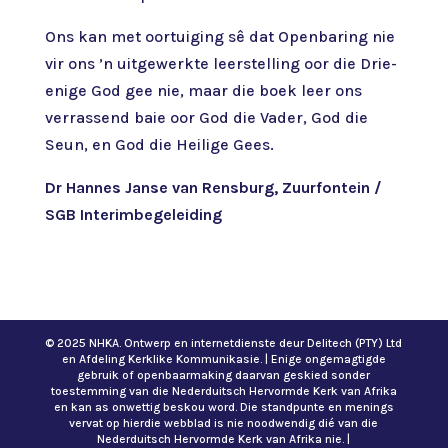
Ons kan met oortuiging sê dat Openbaring nie
vir ons ’n uitgewerkte leerstelling oor die Drie-
enige God gee nie, maar die boek leer ons
verrassend baie oor God die Vader, God die
Seun, en God die Heilige Gees.
Dr Hannes Janse van Rensburg, Zuurfontein /
SGB Interimbegeleiding
© 2025 NHKA. Ontwerp en internetdienste deur Delitech (PTY) Ltd
en Afdeling Kerklike Kommunikasie. | Enige ongemagtigde
gebruik of openbaarmaking daarvan geskied sonder
toestemming van die Nederduitsch Hervormde Kerk van Afrika
en kan as onwettig beskou word. Die standpunte en menings
vervat op hierdie webblad is nie noodwendig dié van die
Nederduitsch Hervormde Kerk van Afrika nie. |