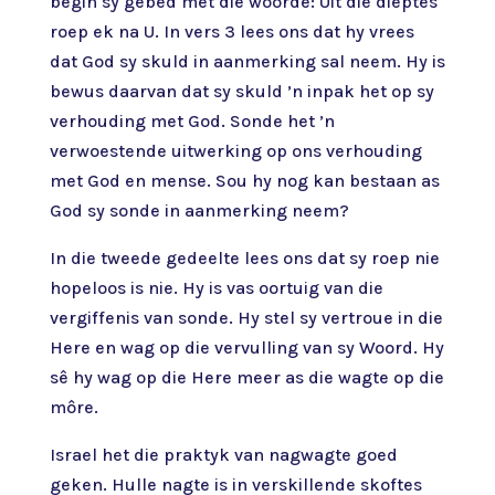
begin sy gebed met die woorde: Uit die dieptes
roep ek na U. In vers 3 lees ons dat hy vrees
dat God sy skuld in aanmerking sal neem. Hy is
bewus daarvan dat sy skuld ’n inpak het op sy
verhouding met God. Sonde het ’n
verwoestende uitwerking op ons verhouding
met God en mense. Sou hy nog kan bestaan as
God sy sonde in aanmerking neem?
In die tweede gedeelte lees ons dat sy roep nie
hopeloos is nie. Hy is vas oortuig van die
vergiffenis van sonde. Hy stel sy vertroue in die
Here en wag op die vervulling van sy Woord. Hy
sê hy wag op die Here meer as die wagte op die
môre.
Israel het die praktyk van nagwagte goed
geken. Hulle nagte is in verskillende skoftes