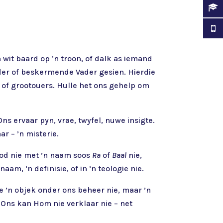
 wit baard op ’n troon, of dalk as iemand
erder of beskermende Vader gesien. Hierdie
e of grootouers. Hulle het ons gehelp om
ns ervaar pyn, vrae, twyfel, nuwe insigte.
r – ’n misterie.
God nie met ’n naam soos
Ra
of
Baal
nie,
am, ’n definisie, of in ’n teologie nie.
e ’n objek onder ons beheer nie, maar ’n
Ons kan Hom nie verklaar nie – net