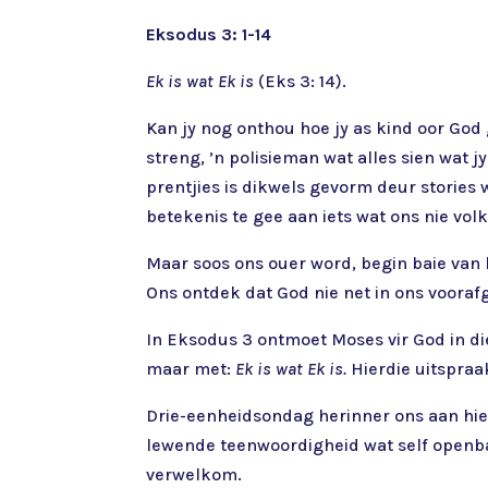
Eksodus 3: 1-14
Ek is wat Ek is
(Eks 3: 14).
Kan jy nog onthou hoe jy as kind oor God 
streng, ’n polisieman wat alles sien wat 
prentjies is dikwels gevorm deur stories
betekenis te gee aan iets wat ons nie vol
Maar soos ons ouer word, begin baie van h
Ons ontdek dat God nie net in ons voorafg
In Eksodus 3 ontmoet Moses vir God in d
maar met:
Ek is wat Ek is.
Hierdie uitspraak
Drie-eenheidsondag herinner ons aan hierd
lewende teenwoordigheid wat self openba
verwelkom.