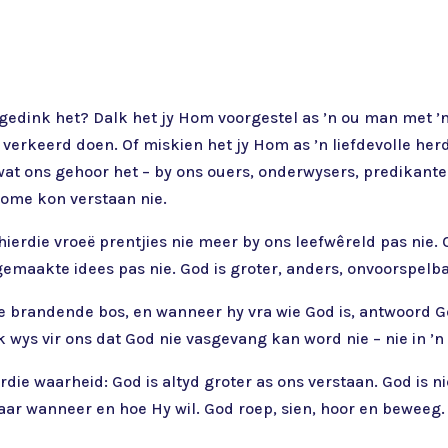
gedink het? Dalk het jy Hom voorgestel as ’n ou man met ’n
jy verkeerd doen. Of miskien het jy Hom as ’n liefdevolle h
 wat ons gehoor het – by ons ouers, onderwysers, predikant
kome kon verstaan nie.
ierdie vroeë prentjies nie meer by ons leefwêreld pas nie. O
emaakte idees pas nie. God is groter, anders, onvoorspelbaa
ie brandende bos, en wanneer hy vra wie God is, antwoord 
 wys vir ons dat God nie vasgevang kan word nie – nie in ’n na
ie waarheid: God is altyd groter as ons verstaan. God is ni
ar wanneer en hoe Hy wil. God roep, sien, hoor en beweeg. 