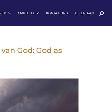
REK
AMPTELIK
KONTAK ONS
TEKEN AAN
 van God: God as