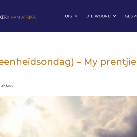
TUIS
DIE WOORD
GESP
-eenheidsondag) – My prentjie
ukkies