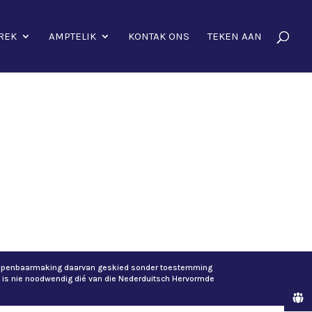
REK
AMPTELIK
KONTAK ONS
TEKEN AAN
of openbaarmaking daarvan geskied sonder toestemming
 is nie noodwendig dié van die Nederduitsch Hervormde