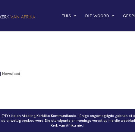
TUIS
DIE WOORD
GESP
|
Newsfeed
ch (PTY) Ltd en Afdeling Kerklike Kommunikasie. | Enige ongemagtigde gebruik 
n as onwettig beskou word. Die standpunte en menings vervat op hierdie webblad
Kerk van Afrika nie. |