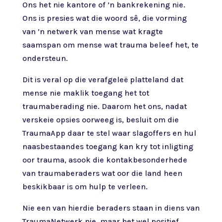
Ons het nie kantore of ’n bankrekening nie.
Ons is presies wat die woord sê, die vorming
van ’n netwerk van mense wat kragte
saamspan om mense wat trauma beleef het, te
ondersteun.
Dit is veral op die verafgeleë platteland dat
mense nie maklik toegang het tot
traumaberading nie. Daarom het ons, nadat
verskeie opsies oorweeg is, besluit om die
TraumaApp daar te stel waar slagoffers en hul
naasbestaandes toegang kan kry tot inligting
oor trauma, asook die kontakbesonderhede
van traumaberaders wat oor die land heen
beskikbaar is om hulp te verleen.
Nie een van hierdie beraders staan in diens van
TraumaNetwerk nie, maar het wel positief