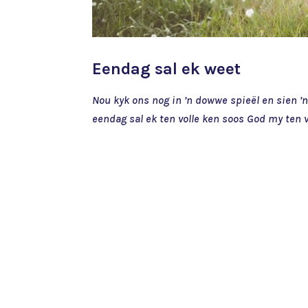
Eendag sal ek weet
Nou kyk ons nog in ’n dowwe spieël en sien ’n
eendag sal ek ten volle ken soos God my ten v