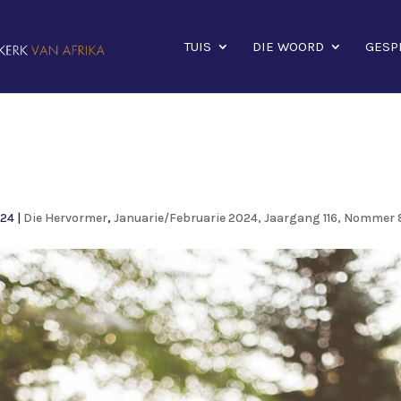
TUIS
DIE WOORD
GESP
024
|
Die Hervormer
,
Januarie/Februarie 2024, Jaargang 116, Nommer 