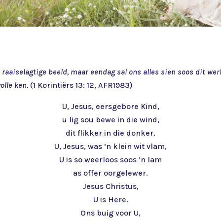
 raaiselagtige beeld, maar eendag sal ons alles sien soos dit werk
olle ken.
(1 Korintiërs 13: 12, AFR1983)
U, Jesus, eersgebore Kind,
u lig sou bewe in die wind,
dit flikker in die donker.
U, Jesus, was ’n klein wit vlam,
U is so weerloos soos ’n lam
as offer oorgelewer.
Jesus Christus,
U is Here.
Ons buig voor U,