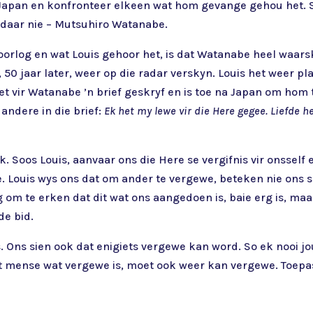
na Japan en konfronteer elkeen wat hom gevange gehou het.
 daar nie – Mutsuhiro Watanabe.
oorlog en wat Louis gehoor het, is dat Watanabe heel waar
, 50 jaar later, weer op die radar verskyn. Louis het weer
 het vir Watanabe ’n brief geskryf en is toe na Japan om ho
 andere in die brief:
Ek het my lewe vir die Here gegee. Liefde h
yk. Soos Louis, aanvaar ons die Here se vergifnis vir onssel
. Louis wys ons dat om ander te vergewe, beteken nie ons s
ig om te erken dat dit wat ons aangedoen is, baie erg is, ma
de bid.
. Ons sien ook dat enigiets vergewe kan word. So ek nooi jo
 mense wat vergewe is, moet ook weer kan vergewe. Toepass