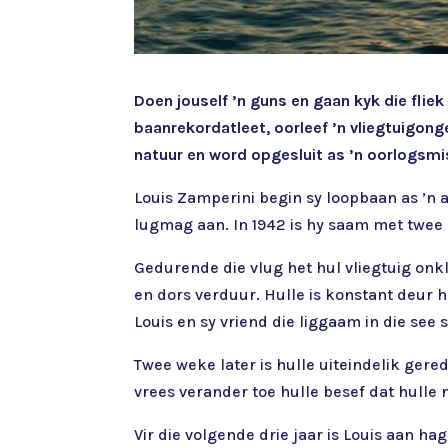
Doen jouself ’n guns en gaan kyk die flie
baanrekordatleet, oorleef ’n vliegtuigon
natuur en word opgesluit as ’n oorlogsmi
Louis Zamperini begin sy loopbaan as ’n a
lugmag aan. In 1942 is hy saam met twee 
Gedurende die vlug het hul vliegtuig onkl
en dors verduur. Hulle is konstant deur ha
Louis en sy vriend die liggaam in die see 
Twee weke later is hulle uiteindelik gere
vrees verander toe hulle besef dat hull
Vir die volgende drie jaar is Louis aan 