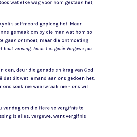
 Soos wat elke wag voor hom gestaan het,
skynlik selfmoord gepleeg het. Maar
 planne gemaak om by die man wat hom so
m te gaan ontmoet, maar die ontmoeting
et haat vervang. Jesus het gesê: Vergewe jou
f en dan, deur die genade en krag van God
ê dat dit wat iemand aan ons gedoen het,
ar ons soek nie weerwraak nie – ons wil
u vandag om die Here se vergifnis te
ing is alles. Vergewe, want vergifnis