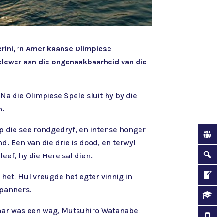
perini, ’n Amerikaanse Olimpiese
gelewer aan die ongenaakbaarheid van die
Na die Olimpiese Spele sluit hy by die
n.
op die see rondgedryf, en intense honger
d. Een van die drie is dood, en terwyl
leef, hy die Here sal dien.
 het. Hul vreugde het egter vinnig in
apanners.
 Daar was een wag, Mutsuhiro Watanabe,