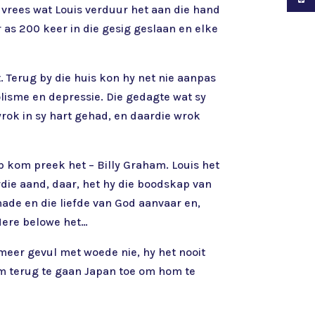
 vrees wat Louis verduur het aan die hand
 as 200 keer in die gesig geslaan en elke
. Terug by die huis kon hy net nie aanpas
olisme en depressie. Die gedagte wat sy
rok in sy hart gehad, en daardie wrok
p kom preek het – Billy Graham. Louis het
die aand, daar, het hy die boodskap van
nade en die liefde van God aanvaar en,
 Here belowe het…
 meer gevul met woede nie, hy het nooit
m terug te gaan Japan toe om hom te