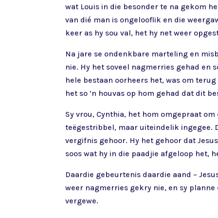
wat Louis in die besonder te na gekom he
van dié man is ongelooflik en die weergaw
keer as hy sou val, het hy net weer opge
Na jare se ondenkbare marteling en misbru
nie. Hy het soveel nagmerries gehad en so
hele bestaan oorheers het, was om terug 
het so ’n houvas op hom gehad dat dit be
Sy vrou, Cynthia, het hom omgepraat om e
teëgestribbel, maar uiteindelik ingegee.
vergifnis gehoor. Hy het gehoor dat Jesus
soos wat hy in die paadjie afgeloop het, h
Daardie gebeurtenis daardie aand – Jesus
weer nagmerries gekry nie, en sy plann
vergewe.