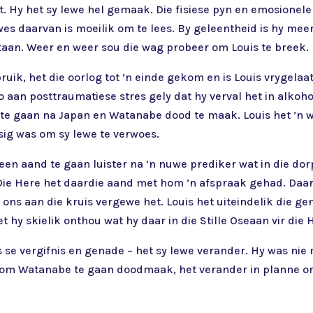
t. Hy het sy lewe hel gemaak. Die fisiese pyn en emosionele
es daarvan is moeilik om te lees. By geleentheid is hy meer
staan. Weer en weer sou die wag probeer om Louis te breek.
ik, het die oorlog tot ’n einde gekom en is Louis vrygelaat
 aan posttraumatiese stres gely dat hy verval het in alkoh
te gaan na Japan en Watanabe dood te maak. Louis het ’n w
sig was om sy lewe te verwoes.
en aand te gaan luister na ’n nuwe prediker wat in die dor
 Die Here het daardie aand met hom ’n afspraak gehad. Daar
 ons aan die kruis vergewe het. Louis het uiteindelik die ge
et hy skielik onthou wat hy daar in die Stille Oseaan vir die
 se vergifnis en genade – het sy lewe verander. Hy was nie
e om Watanabe te gaan doodmaak, het verander in planne o