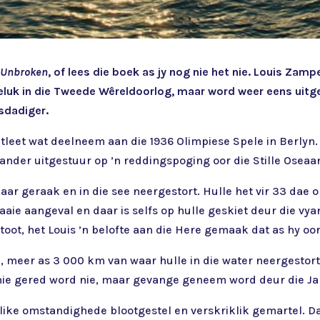
k
Unbroken
, of lees die boek as jy nog nie het nie. Louis Zam
geluk in die Tweede Wêreldoorlog, maar word weer eens uit
sdadiger.
tleet wat deelneem aan die 1936 Olimpiese Spele in Berlyn. 
ander uitgestuur op ’n reddingspoging oor die Stille Oseaa
aar geraak en in die see neergestort. Hulle het vir 33 dae 
aie aangeval en daar is selfs op hulle geskiet deur die vyan
stoot, het Louis ’n belofte aan die Here gemaak dat as hy oor
d, meer as 3 000 km van waar hulle in die water neergestort
e nie gered word nie, maar gevange geneem word deur die J
haglike omstandighede blootgestel en verskriklik gemartel.