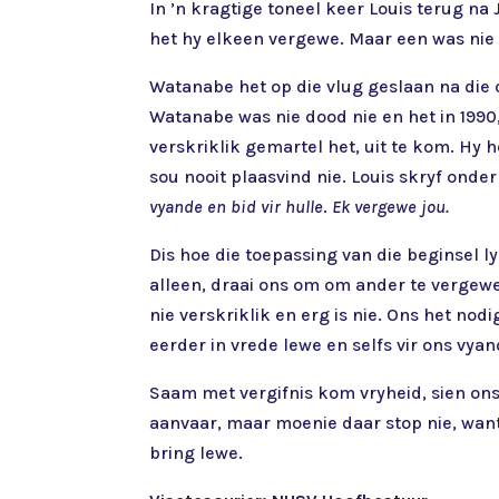
In ’n kragtige toneel keer Louis terug 
het hy elkeen vergewe. Maar een was nie
Watanabe het op die vlug geslaan na die 
Watanabe was nie dood nie en het in 1990
verskriklik gemartel het, uit te kom. Hy
sou nooit plaasvind nie. Louis skryf onder
vyande en bid vir hulle
.
Ek vergewe jou.
Dis hoe die toepassing van die beginsel l
alleen, draai ons om om ander te vergewe
nie verskriklik en erg is nie. Ons het nod
eerder in vrede lewe en selfs vir ons vyan
Saam met vergifnis kom vryheid, sien ons
aanvaar, maar moenie daar stop nie, want
bring lewe.