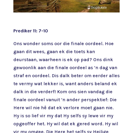
Prediker 11: 7-10
Ons wonder soms oor die finale oordeel. Hoe
gaan dit wees, gaan ek die toets kan
deurstaan, waarheen is ek op pad? Ons dink
gewoonlik aan die finale oordeel as ’n dag van
straf en oordeel. Dis dalk beter om eerder alles
te vermy wat lekker is, want anders beland ek
dalk in die verderf! Kom ons sien vandag die
finale oordeel vanuit ’n ander perspektief: Die
Here wil nie hê dat ek verlore moet gaan nie.
Hy is so lief vir my dat Hy selfs sy lewe vir my
opgeoffer het. Hy wil dat ek gered word. Hy wil
vir my omgee. Die Here het selfs sy Heilige