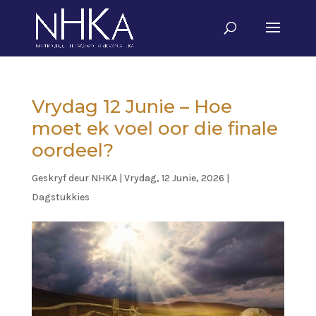
Vrydag 12 Junie – Hoe
moet ek voel oor die finale
oordeel?
Geskryf deur
NHKA
|
Vrydag, 12 Junie, 2026
|
Dagstukkies