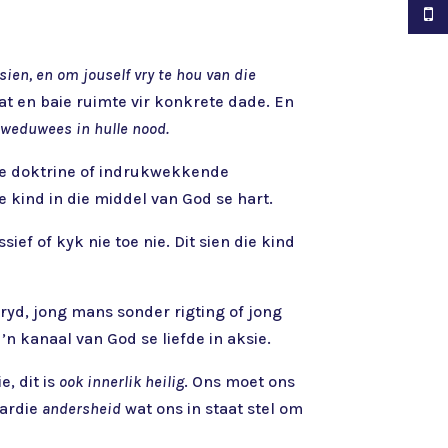
en, en om jouself vry te hou van die
at en baie ruimte vir konkrete dade. En
weduwees in hulle nood.
kte doktrine of indrukwekkende
e kind in die middel van God se hart.
sief of kyk nie toe nie. Dit sien die kind
ryd, jong mans sonder rigting of jong
’n kanaal van God se liefde in aksie.
e, dit is
ook innerlik heilig
. Ons moet ons
aardie
andersheid
wat ons in staat stel om