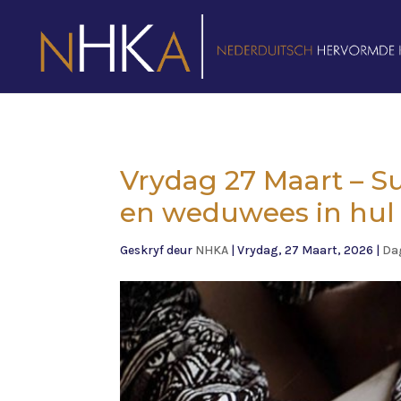
Vrydag 27 Maart – S
en weduwees in hul
Geskryf deur
NHKA
|
Vrydag, 27 Maart, 2026
|
Da