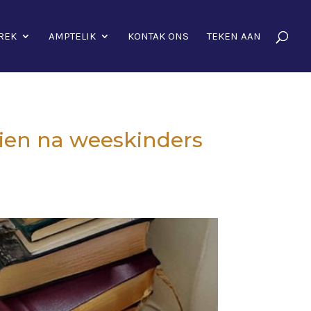
REK
AMPTELIK
KONTAK ONS
TEKEN AAN
sien na weeskinders