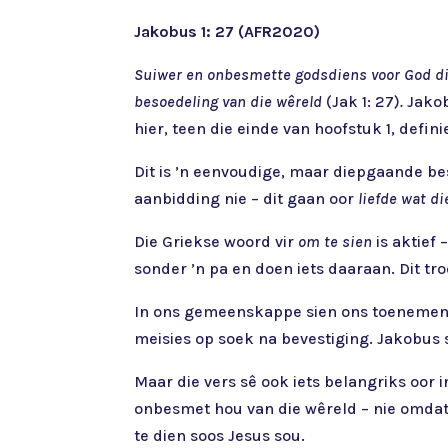
Jakobus 1: 27 (AFR2020)
Suiwer en onbesmette godsdiens voor God die
besoedeling van die wêreld
(Jak 1: 27)
.
Jakob
hier, teen die einde van hoofstuk 1, defin
Dit is ’n eenvoudige, maar diepgaande be
aanbidding nie – dit gaan oor
liefde wat di
Die Griekse woord vir
om te sien
is aktief 
sonder ’n pa en doen iets daaraan. Dit tr
In ons gemeenskappe sien ons toenemend d
meisies op soek na bevestiging. Jakobus 
Maar die vers sê ook iets belangriks oor in
onbesmet hou van die wêreld – nie omdat o
te dien soos Jesus sou.