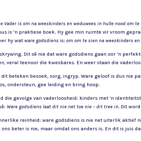
 Vader is om na weeskinders en weduwees in hulle nood om te si
us is ’n praktiese boek. Hy gee min ruimte vir vroom gepra
ieer hy wat
ware godsdiens
is:
om om te sien na weeskinders en 
skrywing. Dit sê nie dat ware godsdiens gaan oor ’n perfe
en
, veral teenoor die kwesbares. En weer staan die vaderlos
– dit beteken besoek, sorg, ingryp. Ware geloof is dus nie pas
oos, ondersteun, gee leiding en bring hoop.
ie gevolge van vaderloosheid: kinders met ’n identiteitst
sê:
Ware godsdiens laat dit nie net toe nie – dit tree in.
Dit word 
nerlike reinheid: ware godsdiens is nie net uiterlik aktief ni
ns beter is nie, maar omdat ons anders is. En dit is juis d