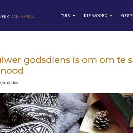
TUIS
DIE WOORD
GESP
uiwer godsdiens is om om te 
 nood
gstukkies