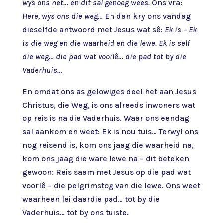
wys ons net… en dit sal genoeg wees.
Ons vra:
Here, wys ons die weg…
En dan kry ons vandag
dieselfde antwoord met Jesus wat sê:
Ek is – Ek
is die weg en die waarheid en die lewe. Ek is self
die weg… die pad wat voorlê… die pad tot by die
Vaderhuis…
En omdat ons as gelowiges deel het aan Jesus
Christus, die Weg, is ons alreeds inwoners wat
op reis is na die Vaderhuis. Waar ons eendag
sal aankom en weet: Ek is nou tuis… Terwyl ons
nog reisend is, kom ons jaag die waarheid na,
kom ons jaag die ware lewe na – dit beteken
gewoon: Reis saam met Jesus op die pad wat
voorlê – die pelgrimstog van die lewe. Ons weet
waarheen lei daardie pad… tot by die
Vaderhuis… tot by ons tuiste.