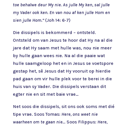
toe behalwe deur My nie. As julle My ken, sal julle
my Vader ook ken. En van nou af ken julle Hom en
sien julle Hom.”
(Joh 14: 6-7)
Die dissipels is bekommerd – ontsteld.
Ontsteld om van Jesus te hoor dat Hy na al die
jare dat Hy saam met hulle was, nou nie meer
by hulle gaan wees nie. Na al die paaie wat
hulle saamgeloop het en in Jesus se voetspore
gestap het, sê Jesus dat Hy vooruit op hierdie
pad gaan om vir hulle plek voor te berei in die
huis van sy Vader. Die dissipels verstaan dit
egter nie en sit met baie vrae…
Net soos die dissipels, sit ons ook soms met dié
tipe vrae. Soos Tomas:
Here, ons weet nie
waarheen om te gaan nie…
Soos Filippus:
Here,