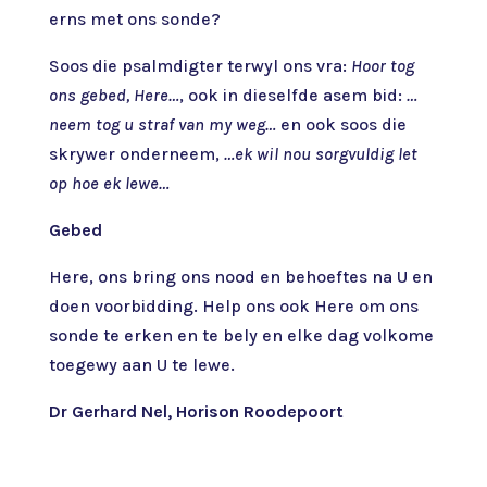
erns met ons sonde?
Soos die psalmdigter terwyl ons vra:
Hoor tog
ons gebed, Here…
, ook in dieselfde asem bid:
…
neem tog u straf van my weg…
en ook soos die
skrywer onderneem,
…ek wil nou sorgvuldig let
op hoe ek lewe…
Gebed
Here, ons bring ons nood en behoeftes na U en
doen voorbidding. Help ons ook Here om ons
sonde te erken en te bely en elke dag volkome
toegewy aan U te lewe.
Dr Gerhard Nel, Horison Roodepoort