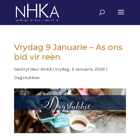
Vrydag 9 Januarie – As ons
bid vir reën
Geskryf deur
NHKA
|
Vrydag, 9 Januarie, 2026
|
Dagstukkies