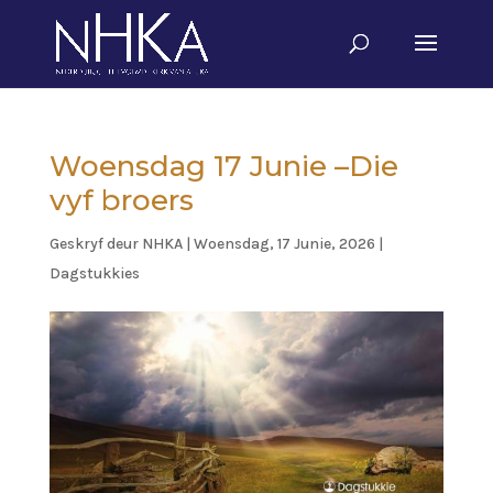
Woensdag 17 Junie –Die
vyf broers
Geskryf deur
NHKA
|
Woensdag, 17 Junie, 2026
|
Dagstukkies