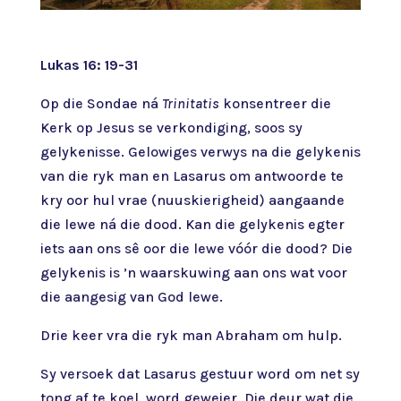
Lukas 16: 19-31
Op die Sondae ná
Trinitatis
konsentreer die
Kerk op Jesus se verkondiging, soos sy
gelykenisse. Gelowiges verwys na die gelykenis
van die ryk man en Lasarus om antwoorde te
kry oor hul vrae (nuuskierigheid) aangaande
die lewe ná die dood. Kan die gelykenis egter
iets aan ons sê oor die lewe vóór die dood? Die
gelykenis is ’n waarskuwing aan ons wat voor
die aangesig van God lewe.
Drie keer vra die ryk man Abraham om hulp.
Sy versoek dat Lasarus gestuur word om net sy
tong af te koel, word geweier. Die deur wat die