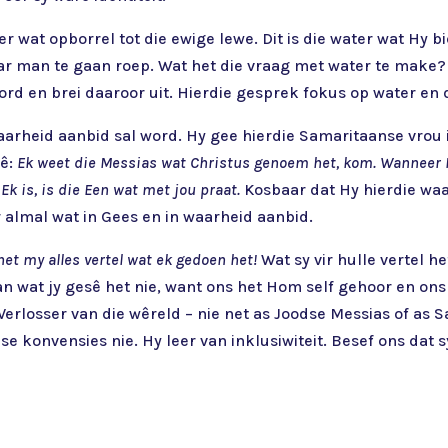
r wat opborrel tot die ewige lewe. Dit is die water wat Hy
 man te gaan roep. Wat het die vraag met water te make? V
d en brei daaroor uit. Hierdie gesprek fokus op water en 
aarheid aanbid sal word. Hy gee hierdie Samaritaanse vrou 
sê:
Ek weet die Messias wat Christus genoem het, kom. Wanneer H
:
Ek is, is die Een wat met jou praat.
Kosbaar dat Hy hierdie wa
r almal wat in Gees en in waarheid aanbid.
et my alles vertel wat ek gedoen het!
Wat sy vir hulle vertel h
an wat jy gesê het nie, want ons het Hom self gehoor en ons
Verlosser van die wêreld – nie net as Joodse Messias of as 
use konvensies nie. Hy leer van inklusiwiteit. Besef ons dat s