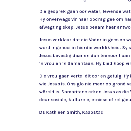
Die gesprek gaan oor water, lewende wate
Hy onverwags vir haar opdrag gee om haar
afwagting skep. Jesus beaam haar antwoor
Jesus verklaar dat die Vader in gees en w
word ingenooi in hierdie werklikheid. Sy 
Jesus bevestig daar en dan teenoor haar
’n vrou en ’n Samaritaan. Hy bied hoop vi
Die vrou gaan vertel dit oor en getuig:
Hy h
wie Jesus is. Ons glo nie meer op grond v
wêreld is. Samaritane erken Jesus as die 
deur sosiale, kulturele, etniese of religie
Ds Kathleen Smith, Kaapstad