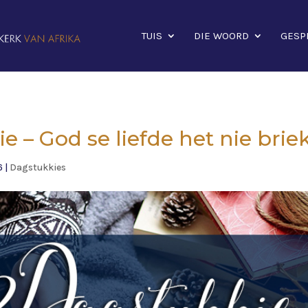
TUIS
DIE WOORD
GESP
 – God se liefde het nie brie
6
|
Dagstukkies