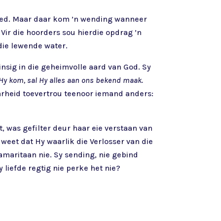
 bied. Maar daar kom ’n wending wanneer
ir die hoorders sou hierdie opdrag ’n
die lewende water.
insig in die geheimvolle aard van God. Sy
y kom, sal Hy alles aan ons bekend maak.
arheid toevertrou teenoor iemand anders:
et, was gefilter deur haar eie verstaan van
 weet dat Hy waarlik die Verlosser van die
Samaritaan nie. Sy sending, nie gebind
y liefde regtig nie perke het nie?