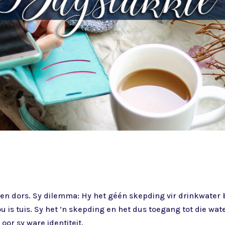
 en dors. Sy dilemma: Hy het géén skepding vir drinkwater b
is tuis. Sy het ’n skepding en het dus toegang tot die water
oor sy ware identiteit.