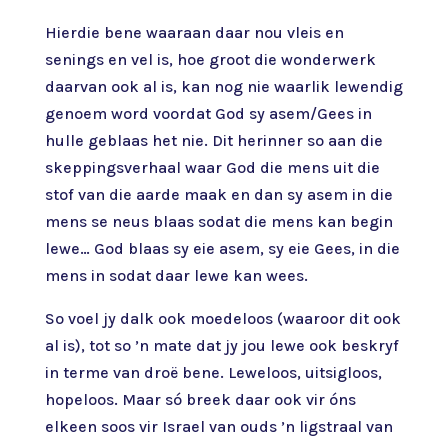
Hierdie bene waaraan daar nou vleis en
senings en vel is, hoe groot die wonderwerk
daarvan ook al is, kan nog nie waarlik lewendig
genoem word voordat God sy asem/Gees in
hulle geblaas het nie. Dit herinner so aan die
skeppingsverhaal waar God die mens uit die
stof van die aarde maak en dan sy asem in die
mens se neus blaas sodat die mens kan begin
lewe… God blaas sy eie asem, sy eie Gees, in die
mens in sodat daar lewe kan wees.
So voel jy dalk ook moedeloos (waaroor dit ook
al is), tot so ’n mate dat jy jou lewe ook beskryf
in terme van droë bene. Leweloos, uitsigloos,
hopeloos. Maar só breek daar ook vir óns
elkeen soos vir Israel van ouds ’n ligstraal van