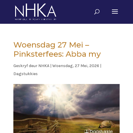
Woensdag 27 Mei –
Pinksterfees: Abba my
Geskryf deur
NHKA
|
Woensdag, 27 Mei, 2026
|
Dagstukkies