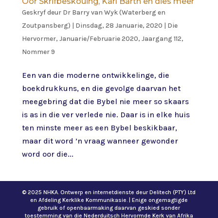
Oor Skrifbeskouing, Karl Barth en dies meer
Geskryf deur
Dr Barry van Wyk (Waterberg en
Zoutpansberg)
|
Dinsdag, 28 Januarie, 2020
|
Die
Hervormer
,
Januarie/Februarie 2020, Jaargang 112,
Nommer 9
Een van die moderne ontwikkelinge, die
boekdrukkuns, en die gevolge daarvan het
meegebring dat die Bybel nie meer so skaars
is as in die ver verlede nie. Daar is in elke huis
ten minste meer as een Bybel beskikbaar,
maar dit word ’n vraag wanneer gewonder
word oor die...
© 2025 NHKA. Ontwerp en internetdienste deur Delitech (PTY) Ltd
en Afdeling Kerklike Kommunikasie. | Enige ongemagtigde
gebruik of openbaarmaking daarvan geskied sonder
toestemming van die Nederduitsch Hervormde Kerk van Afrika