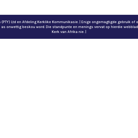
ch (PTY) Ltd en Afdeling Kerklike Kommunikasie. | Enige ongemagtigde gebruik 
n as onwettig beskou word. Die standpunte en menings vervat op hierdie webblad
Kerk van Afrika nie. |