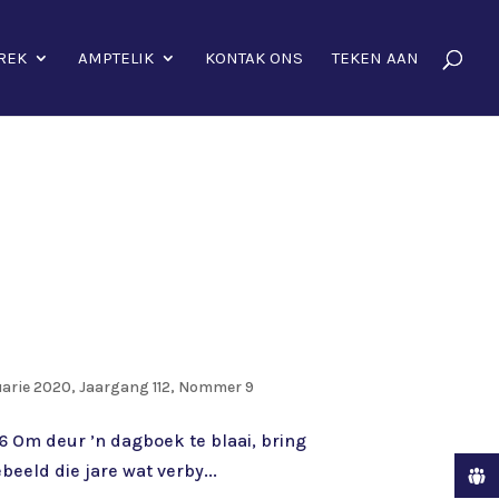
REK
AMPTELIK
KONTAK ONS
TEKEN AAN
arie 2020, Jaargang 112, Nommer 9
1-6 Om deur ’n dagboek te blaai, bring
eeld die jare wat verby...