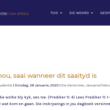
TUIS
DIE WOORD
GESP
u, saai wanneer dit saaityd is
tudente)
|
Dinsdag, 28 Januarie, 2020
|
Die Hervormer
,
Januarie/Febru
ie wolke bly kyk, oes nie. (Prediker 11: 4) Lees Prediker 11: 
d wat kom en gaan. Die inskrywings in jou dagboek versinneb