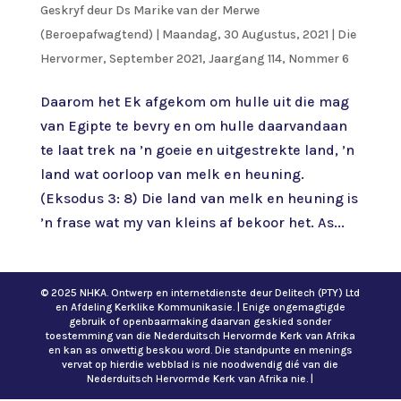
Geskryf deur
Ds Marike van der Merwe
(Beroepafwagtend)
|
Maandag, 30 Augustus, 2021
|
Die
Hervormer
,
September 2021, Jaargang 114, Nommer 6
Daarom het Ek afgekom om hulle uit die mag
van Egipte te bevry en om hulle daarvandaan
te laat trek na ’n goeie en uitgestrekte land, ’n
land wat oorloop van melk en heuning.
(Eksodus 3: 8) Die land van melk en heuning is
’n frase wat my van kleins af bekoor het. As...
© 2025 NHKA. Ontwerp en internetdienste deur Delitech (PTY) Ltd
en Afdeling Kerklike Kommunikasie. | Enige ongemagtigde
gebruik of openbaarmaking daarvan geskied sonder
toestemming van die Nederduitsch Hervormde Kerk van Afrika
en kan as onwettig beskou word. Die standpunte en menings
vervat op hierdie webblad is nie noodwendig dié van die
Nederduitsch Hervormde Kerk van Afrika nie. |