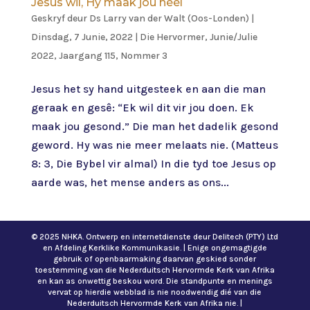
Jesus wil, Hy maak jou héél
Geskryf deur
Ds Larry van der Walt (Oos-Londen)
|
Dinsdag, 7 Junie, 2022
|
Die Hervormer
,
Junie/Julie
2022, Jaargang 115, Nommer 3
Jesus het sy hand uitgesteek en aan die man
geraak en gesê: “Ek wil dit vir jou doen. Ek
maak jou gesond.” Die man het dadelik gesond
geword. Hy was nie meer melaats nie. (Matteus
8: 3, Die Bybel vir almal) In die tyd toe Jesus op
aarde was, het mense anders as ons...
© 2025 NHKA. Ontwerp en internetdienste deur Delitech (PTY) Ltd
en Afdeling Kerklike Kommunikasie. | Enige ongemagtigde
gebruik of openbaarmaking daarvan geskied sonder
toestemming van die Nederduitsch Hervormde Kerk van Afrika
en kan as onwettig beskou word. Die standpunte en menings
vervat op hierdie webblad is nie noodwendig dié van die
Nederduitsch Hervormde Kerk van Afrika nie. |