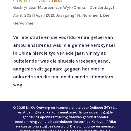
Covid-nuus uit China
Geskryf deur
Maureen van Wyk (China)
|
Donderdag, 1
April, 2021
|
April 2021, Jaargang 114, Nommer 1
,
Die
Hervormer
Verlate strate en die voortdurende geloei van
ambulanssirenes was ’n algemene verskynsel
in China hierdie tyd verlede jaar. Vir my as
buitelander was die situasie vreesaanjaend,
aangesien dit gepaard gegaan het met ’n
onkunde van die taal en duisende kilometers
weg...
© 2025 NHKA. Ontwerp en internetdienste deur Delitech (PTY) Ltd
en Afdeling Kerklike Kommunikasie. | Enige ongemagtigde
gebruik of openbaarmaking daarvan geskied sonder
toestemming van die Nederduitsch Hervormde Kerk van Afrika
en kan as onwettig beskou word. Die standpunte en menings
vervat op hierdie webblad is nie noodwendig dié van die