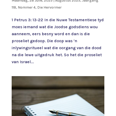
Maandag, 28 Julie, 2025
|
Augustus 2025, Jaargang
118, Nommer 4
,
Die Hervormer
1 Petrus 3: 13-22 In die Nuwe Testamentiese tyd
moes iemand wat die Joodse godsdiens wou
aanneem, eers besny word en dan is die
proseliet gedoop. Die doop was ’n
inlywingsritueel wat die oorgang van die dood
na die lewe uitgedruk het. So het die proseliet
van Israel...