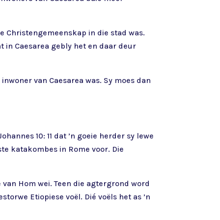
we Christengemeenskap in die stad was.
at in Caesarea gebly het en daar deur
’n inwoner van Caesarea was. Sy moes dan
ohannes 10: 11 dat ’n goeie herder sy lewe
este katakombes in Rome voor. Die
te van Hom wei. Teen die agtergrond word
storwe Etiopiese voël. Dié voëls het as ’n