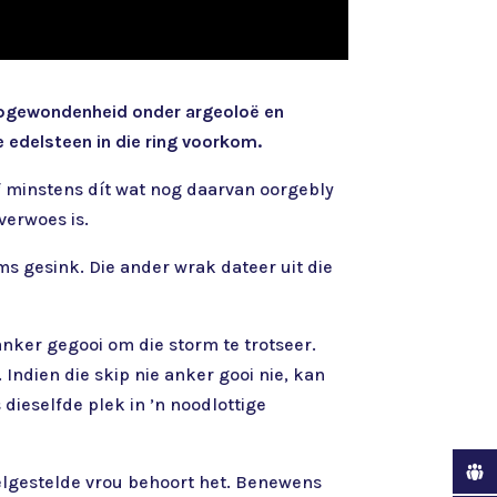
 opgewondenheid onder argeoloë en
ie edelsteen in die ring voorkom.
of minstens dít wat nog daarvan oorgebly
verwoes is.
ms gesink. Die ander wrak dateer uit die
anker gegooi om die storm te trotseer.
. Indien die skip nie anker gooi nie, kan
dieselfde plek in ’n noodlottige
 welgestelde vrou behoort het. Benewens