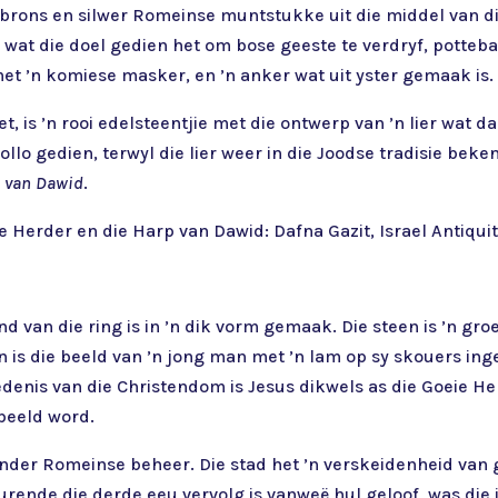
e brons en silwer Romeinse muntstukke uit die middel van di
ke wat die doel gedien het om bose geeste te verdryf, potte
et ’n komiese masker, en ’n anker wat uit yster gemaak is.
, is ’n rooi edelsteentjie met die ontwerp van ’n lier wat d
pollo gedien, terwyl die lier weer in die Joodse tradisie bek
 van Dawid
.
ie Herder en die Harp van Dawid: Dafna Gazit, Israel Antiquit
and van die ring is in ’n dik vorm gemaak. Die steen is ’n gr
 is die beeld van ’n jong man met ’n lam op sy skouers ing
denis van die Christendom is Jesus dikwels as die Goeie Her
beeld word.
nder Romeinse beheer. Die stad het ’n verskeidenheid van
edurende die derde eeu vervolg is vanweë hul geloof, was di