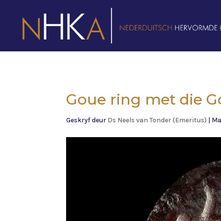
Goue ring met die G
Geskryf deur
Ds Neels van Tonder (Emeritus)
|
Ma