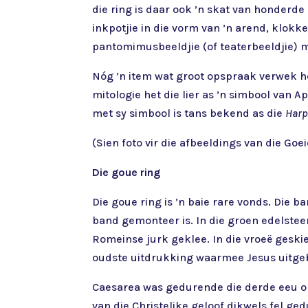
die ring is daar ook ’n skat van honderd
inkpotjie in die vorm van ’n arend, klok
pantomimusbeeldjie (of teaterbeeldjie) m
Nóg ’n item wat groot opspraak verwek het
mitologie het die lier as ’n simbool van A
met sy simbool is tans bekend as die
Harp
(Sien foto vir die afbeeldings van die Goe
Die goue ring
Die goue ring is ’n baie rare vonds. Die b
band gemonteer is. In die groen edelsteen
Romeinse jurk geklee. In die vroeë geskie
oudste uitdrukking waarmee Jesus uitge
Caesarea was gedurende die derde eeu o
van die Christelike geloof dikwels fel g