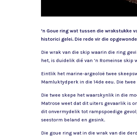
’n Goue ring wat tussen die wrakstukke 
historici gelei. Die rede vir die opgewond
Die wrak van die skip waarin die ring gev
het, is duidelik dié van ’n Romeinse skip
Eintlik het marine-argeoloë twee skeepsw
Mamluktydperk in die 14de eeu. Die twee 
Die twee skepe het waarskynlik in die moe
Matrose weet dat dit uiters gevaarlik is o
dit onvermydelik tot rampspoedige gevolg
seestorm beland en gesink.
Die goue ring wat in die wrak van die der