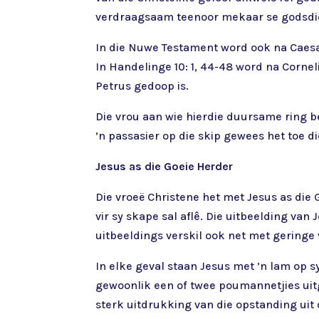
verdraagsaam teenoor mekaar se godsdi
In die Nuwe Testament word ook na Caesa
In Handelinge 10: 1, 44-48 word na Corne
Petrus gedoop is.
Die vrou aan wie hierdie duursame ring b
’n passasier op die skip gewees het toe di
Jesus as die Goeie Herder
Die vroeë Christene het met Jesus as die 
vir sy skape sal aflê. Die uitbeelding v
uitbeeldings verskil ook net met geringe 
In elke geval staan Jesus met ’n lam op 
gewoonlik een of twee poumannetjies uitgeb
sterk uitdrukking van die opstanding uit