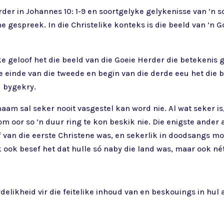
rder in Johannes 10: 1-9 en soortgelyke gelykenisse van ’n 
tene gespreek. In die Christelike konteks is die beeld van ’
ike geloof het die beeld van die Goeie Herder die betekenis
e einde van die tweede en begin van die derde eeu het die 
d bygekry.
naam sal seker nooit vasgestel kan word nie. Al wat seker is
 oor so ’n duur ring te kon beskik nie. Die enigste ander 
f van die eerste Christene was, en sekerlik in doodsangs mo
 ook besef het dat hulle só naby die land was, maar ook nét
elikheid vir die feitelike inhoud van en beskouings in hul a