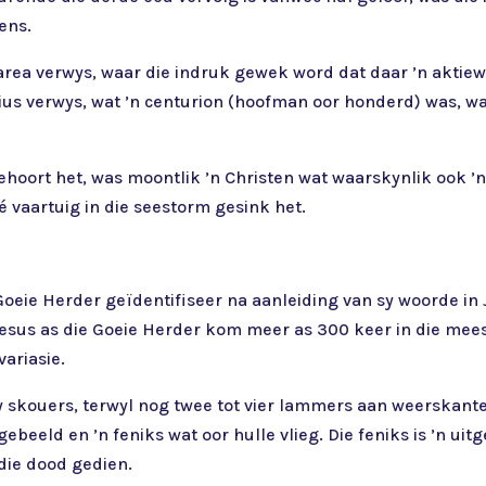
ens.
rea verwys, waar die indruk gewek word dat daar ’n aktie
lius verwys, wat ’n centurion (hoofman oor honderd) was, w
ehoort het, was moontlik ’n Christen wat waarskynlik ook 
é vaartuig in die seestorm gesink het.
Goeie Herder geïdentifiseer na aanleiding van sy woorde in J
an Jesus as die Goeie Herder kom meer as 300 keer in die me
variasie.
sy skouers, terwyl nog twee tot vier lammers aan weerskan
eeld en ’n feniks wat oor hulle vlieg. Die feniks is ’n uitge
 die dood gedien.