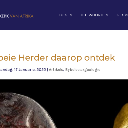
TUIS
DIE WOORD
GESP
oeie Herder daarop ontdek
andag, 17 Januarie, 2022
|
Artikels
,
Bybelse argeologie