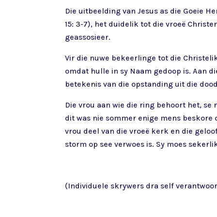
Die uitbeelding van Jesus as die Goeie He
15: 3-7), het duidelik tot die vroeë Chris
geassosieer.
Vir die nuwe bekeerlinge tot die Christel
omdat hulle in sy Naam gedoop is. Aan di
betekenis van die opstanding uit die doo
Die vrou aan wie die ring behoort het, se 
dit was nie sommer enige mens beskore om
vrou deel van die vroeë kerk en die geloo
storm op see verwoes is. Sy moes sekerlik
(Individuele skrywers dra self verantwoord