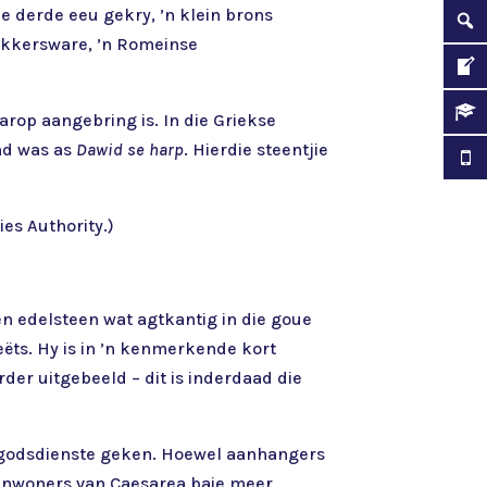
e derde eeu gekry, ’n klein brons
bakkersware, ’n Romeinse
aarop aangebring is. In die Griekse
end was as
Dawid se harp
. Hierdie steentjie
ies Authority.)
oen edelsteen wat agtkantig in die goue
eëts. Hy is in ’n kenmerkende kort
der uitgebeeld – dit is inderdaad die
 godsdienste geken. Hoewel aanhangers
e inwoners van Caesarea baie meer