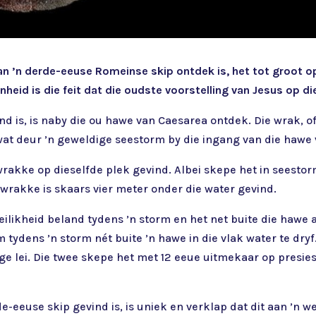
van ’n derde-eeuse Romeinse skip ontdek is, het tot groot
enheid is die feit dat die oudste voorstelling van Jesus op d
ind is, is naby die ou hawe van Caesarea ontdek. Die wrak, 
 wat deur ’n geweldige seestorm by die ingang van die hawe 
rakke op dieselfde plek gevind. Albei skepe het in seestor
wrakke is skaars vier meter onder die water gevind.
ilikheid beland tydens ’n storm en het net buite die hawe 
m tydens ’n storm nét buite ’n hawe in die vlak water te dryf
e lei. Die twee skepe het met 12 eeue uitmekaar op presies 
de-eeuse skip gevind is, is uniek en verklap dat dit aan ’n