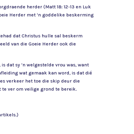
sorgdraende herder (Matt 18: 12-13 en Luk
n Goeie Herder met ’n goddelike beskerming
 gehad dat Christus hulle sal beskerm
beeld van die Goeie Herder ook die
, is dat sy ’n welgestelde vrou was, want
afleiding wat gemaak kan word, is dat dié
es verkeer het toe die skip deur die
 te ver om veilige grond te bereik.
rtikels.)