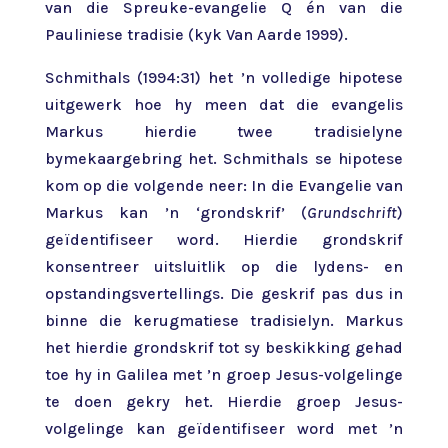
van die Spreuke-evangelie Q én van die
Pauliniese tradisie (kyk Van Aarde 1999).
Schmithals (1994:31) het ’n volledige hipotese
uitgewerk hoe hy meen dat die evangelis
Markus hierdie twee tradisielyne
bymekaargebring het. Schmithals se hipotese
kom op die volgende neer: In die Evangelie van
Markus kan ’n ‘grondskrif’ (
Grundschrift
)
geïdentifiseer word. Hierdie grondskrif
konsentreer uitsluitlik op die lydens- en
opstandingsvertellings. Die geskrif pas dus in
binne die kerugmatiese tradisielyn. Markus
het hierdie grondskrif tot sy beskikking gehad
toe hy in Galilea met ’n groep Jesus-volgelinge
te doen gekry het. Hierdie groep Jesus-
volgelinge kan geïdentifiseer word met ’n