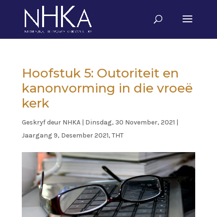
Hoofstuk 5: Outoriteit en
kanonvorming in die vroeë
kerk
Geskryf deur
NHKA
|
Dinsdag, 30 November, 2021
|
Jaargang 9, Desember 2021
,
THT