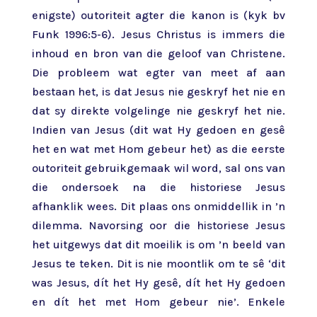
enigste) outoriteit agter die kanon is (kyk bv
Funk 1996:5-6). Jesus Christus is immers die
inhoud en bron van die geloof van Christene.
Die probleem wat egter van meet af aan
bestaan het, is dat Jesus nie geskryf het nie en
dat sy direkte volgelinge nie geskryf het nie.
Indien van Jesus (dit wat Hy gedoen en gesê
het en wat met Hom gebeur het) as die eerste
outoriteit gebruikgemaak wil word, sal ons van
die ondersoek na die historiese Jesus
afhanklik wees. Dit plaas ons onmiddellik in ’n
dilemma. Navorsing oor die historiese Jesus
het uitgewys dat dit moeilik is om ’n beeld van
Jesus te teken. Dit is nie moontlik om te sê ‘dit
was Jesus, dít het Hy gesê, dít het Hy gedoen
en dít het met Hom gebeur nie’. Enkele