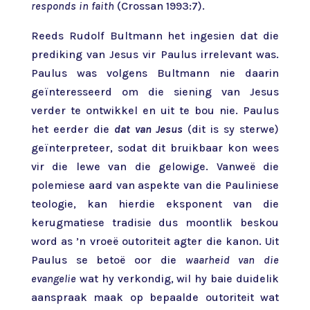
responds in faith
(Crossan 1993:7).
Reeds Rudolf Bultmann het ingesien dat die
prediking van Jesus vir Paulus irrelevant was.
Paulus was volgens Bultmann nie daarin
geïnteresseerd om die siening van Jesus
verder te ontwikkel en uit te bou nie. Paulus
het eerder die
dat van Jesus
(dit is sy sterwe)
geïnterpreteer, sodat dit bruikbaar kon wees
vir die lewe van die gelowige. Vanweë die
polemiese aard van aspekte van die Pauliniese
teologie, kan hierdie eksponent van die
kerugmatiese tradisie dus moontlik beskou
word as ’n vroeë outoriteit agter die kanon. Uit
Paulus se betoë oor die
waarheid van die
evangelie
wat hy verkondig, wil hy baie duidelik
aanspraak maak op bepaalde outoriteit wat