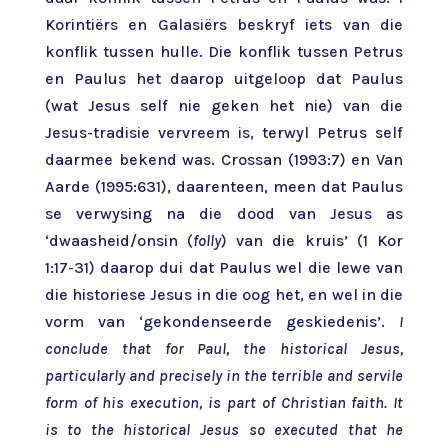
Korintiërs en Galasiërs beskryf iets van die
konflik tussen hulle. Die konflik tussen Petrus
en Paulus het daarop uitgeloop dat Paulus
(wat Jesus self nie geken het nie) van die
Jesus-tradisie vervreem is, terwyl Petrus self
daarmee bekend was. Crossan (1993:7) en Van
Aarde (1995:631), daarenteen, meen dat Paulus
se verwysing na die dood van Jesus as
‘dwaasheid/onsin (
folly
) van die kruis’ (1 Kor
1:17-31) daarop dui dat Paulus wel die lewe van
die historiese Jesus in die oog het, en wel in die
vorm van ‘gekondenseerde geskiedenis’.
I
conclude that for Paul, the historical Jesus,
particularly and precisely in the terrible and servile
form of his execution, is part of Christian faith. It
is to the historical Jesus so executed that he