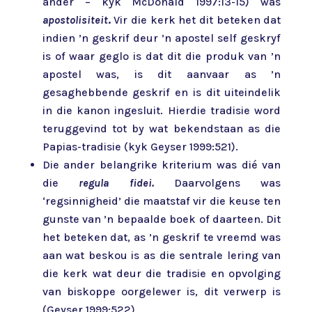
ander – kyk McDonald 1997:13-15) was
apostolisiteit
.
Vir die kerk het dit beteken dat
indien ’n geskrif deur ’n apostel self geskryf
is of waar geglo is dat dit die produk van ’n
apostel was, is dit aanvaar as ’n
gesaghebbende geskrif en is dit uiteindelik
in die kanon ingesluit. Hierdie tradisie word
teruggevind tot by wat bekendstaan as die
Papias-tradisie (kyk Geyser 1999:521).
Die ander belangrike kriterium was dié van
die
regula fidei.
Daarvolgens was
‘regsinnigheid’ die maatstaf vir die keuse ten
gunste van ’n bepaalde boek of daarteen. Dit
het beteken dat, as ’n geskrif te vreemd was
aan wat beskou is as die sentrale lering van
die kerk wat deur die tradisie en opvolging
van biskoppe oorgelewer is, dit verwerp is
(Geyser 1999:522).