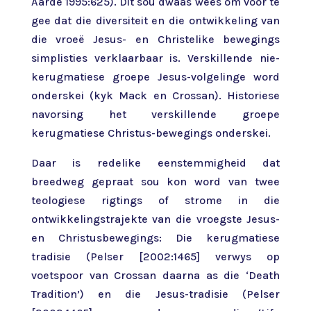
Aarde 1995:625). Dit sou dwaas wees om voor te
gee dat die diversiteit en die ontwikkeling van
die vroeë Jesus- en Christelike bewegings
simplisties verklaarbaar is. Verskillende nie-
kerugmatiese groepe Jesus-volgelinge word
onderskei (kyk Mack en Crossan). Historiese
navorsing het verskillende groepe
kerugmatiese Christus-bewegings onderskei.
Daar is redelike eenstemmigheid dat
breedweg gepraat sou kon word van twee
teologiese rigtings of strome in die
ontwikkelingstrajekte van die vroegste Jesus-
en Christusbewegings: Die kerugmatiese
tradisie (Pelser [2002:1465] verwys op
voetspoor van Crossan daarna as die ‘Death
Tradition’) en die Jesus-tradisie (Pelser