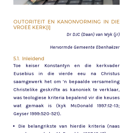
OUTORITEIT EN KANONVORMING IN DIE
VROEË KERK[i]
Dr DJC (Daan) van Wyk (jr)
Hervormde Gemeente Ebenhaëzer
5.1. Inleidend
Toe keiser Konstantyn en die kerkvader
Eusebius in die vierde eeu na Christus
saamgewerk het om ’n bepaalde versameling
Christelike geskrifte as kanoniek te verklaar,
was teologiese kriteria bepalend vir die keuses
wat gemaak is (kyk McDonald 1997:12-13;
Geyser 1999:520-521).
Die belangrikste van hierdie kriteria (naas