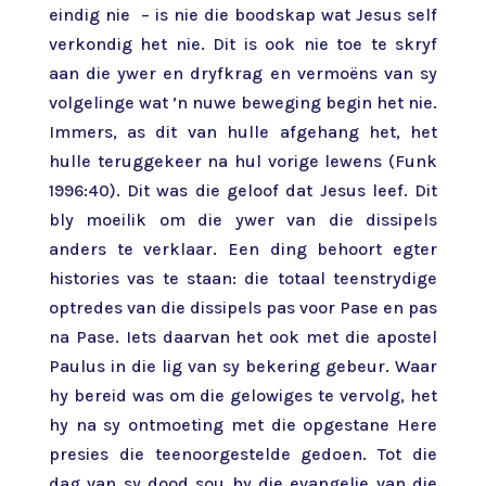
eindig nie – is nie die boodskap wat Jesus self
verkondig het nie. Dit is ook nie toe te skryf
aan die ywer en dryfkrag en vermoëns van sy
volgelinge wat ’n nuwe beweging begin het nie.
Immers, as dit van hulle afgehang het, het
hulle teruggekeer na hul vorige lewens (Funk
1996:40). Dit was die geloof dat Jesus leef. Dit
bly moeilik om die ywer van die dissipels
anders te verklaar. Een ding behoort egter
histories vas te staan: die totaal teenstrydige
optredes van die dissipels pas voor Pase en pas
na Pase. Iets daarvan het ook met die apostel
Paulus in die lig van sy bekering gebeur. Waar
hy bereid was om die gelowiges te vervolg, het
hy na sy ontmoeting met die opgestane Here
presies die teenoorgestelde gedoen. Tot die
dag van sy dood sou hy die evangelie van die