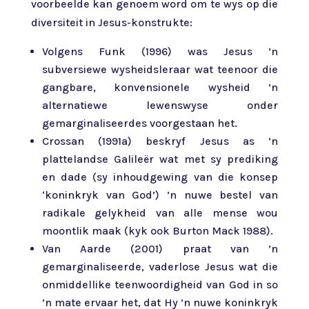
voorbeelde kan genoem word om te wys op die
diversiteit in Jesus-konstrukte:
Volgens Funk (1996) was Jesus ’n
subversiewe wysheidsleraar wat teenoor die
gangbare, konvensionele wysheid ’n
alternatiewe lewenswyse onder
gemarginaliseerdes voorgestaan het.
Crossan (1991a) beskryf Jesus as ’n
plattelandse Galileër wat met sy prediking
en dade (sy inhoudgewing van die konsep
‘koninkryk van God’) ’n nuwe bestel van
radikale gelykheid van alle mense wou
moontlik maak (kyk ook Burton Mack 1988).
Van Aarde (2001) praat van ’n
gemarginaliseerde, vaderlose Jesus wat die
onmiddellike teenwoordigheid van God in so
’n mate ervaar het, dat Hy ’n nuwe koninkryk