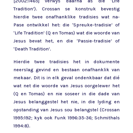
[2002:1465] verwys daarna as die ‘Life
Tradition’). Crossan se konstruk bevestig
hierdie twee onafhanklike tradisies wat na-
Pase ontwikkel het: die ‘Spreuke-tradisie’ of
‘Life Tradition’ (Q en Tomas) wat die woorde van
Jesus bevat het, en die ‘Passie-tradisie’ of
‘Death Tradition’.
Hierdie twee tradisies het in dokumente
neerslag gevind en bestaan onafhanklik van
mekaar. Dit is in elk geval ondenkbaar dat dié
wat net die woorde van Jesus oorgelewer het
(Q en Tomas) en nie soseer in die dade van
Jesus belanggestel het nie, in die lyding en
opstanding van Jesus sou belangstel (Crossan
1995:192; kyk ook Funk 1996:35-36; Schmithals
1994:8).