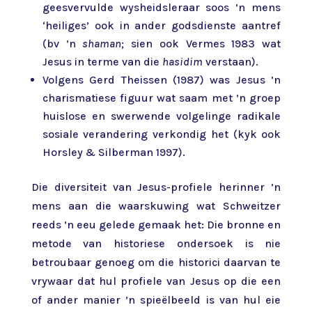
geesvervulde wysheidsleraar soos ’n mens
‘heiliges’ ook in ander godsdienste aantref
(bv ’n
shaman
; sien ook Vermes 1983 wat
Jesus in terme van die
hasidim
verstaan).
Volgens Gerd Theissen (1987) was Jesus ’n
charismatiese figuur wat saam met ’n groep
huislose en swerwende volgelinge radikale
sosiale verandering verkondig het (kyk ook
Horsley & Silberman 1997).
Die diversiteit van Jesus-profiele herinner ’n
mens aan die waarskuwing wat Schweitzer
reeds ’n eeu gelede gemaak het: Die bronne en
metode van historiese ondersoek is nie
betroubaar genoeg om die historici daarvan te
vrywaar dat hul profiele van Jesus op die een
of ander manier ’n spieëlbeeld is van hul eie