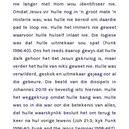
nie langer met Hom wou identifiseer nie.
Omdat Jesus vir hulle nog in ’n groot mate ’n
misterie was, was hulle nie bereid om daardie
pad te loop nie. Hulle het immers nie geweet
waarvoor hulle hulself inlaat nie. Die logiese
was dat hulle uitmekaar sou spat (Funk
1996:40). Ons het reeds daarop gewys dat hulle
dalk gehoor het dat Jesus gekruisig is, maar
verder het hulle van niks geweet nie. Hulle was
verwilderd, geskok en uitmekaar gejaag oor al
die gebeure. Die beeld van die dissipels in
Johannes 20:19 ev bevestig iets hiervan. Hulle
het weggekruip omdat hulle bang was. Hulle
was so in die war oor die betekenis van alles,
dat hulle waarskynlik besluit het om terug te
keer na hul vorige lewens (Joh 21:3; kyk Funk
1996:40; Funk and the Jesus Seminar 1998:467).