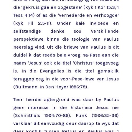
die ‘gekruisigde en opgestane’ (kyk 1 Kor 15:3; 1
Tess 4:14) of as die ‘vernederde en verhoogde’
(kyk Fil 2:5-11). Onder baie invloede en
selfstandige denke sou verskillende
perspektiewe binne die teologie van Paulus
neerslag vind. Uit die briewe van Paulus is dit
duidelik dat reeds baie vroeg na-Pase aan die
naam ‘Jesus’ ook die titel ‘Christus’ toegevoeg
is. In die Evangelies is die titel gemaklik
teruggeploeg in die voor-Pase-lewe van Jesus
(Bultmann, in Den Heyer 1996:79).
Teen hierdie agtergrond was daar by Paulus
geen interesse in die historiese Jesus nie
(Schmithals 1994:70-86). Funk (1996:35-36)
verklaar dit eenvoudig deur daarop te wys dat
daar konflik tussen Petrus en Paulus was. 1