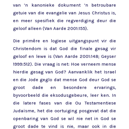
van ’n kanonieke dokument ’n betroubare
getuie van die evangelie van Jesus Christus is,
en meer spesifiek die regverdiging deur die
geloof alleen (Van Aarde 2001:155).
Die primêre en logiese uitgangspunt vir die
Christendom is dat God die finale gesag vir
geloof en lewe is (Van Aarde 2001:148; Geyser
1999:512). Die vraag is net: Hoe verneem mense
hierdie gesag van God? Aanvanklik het Israel
en die Jode geglo dat mense God deur God se
groot dade en besondere ervarings,
byvoorbeeld die eksodusgebeure, leer ken. In
die latere fases van die Ou Testamentiese
Judaïsme, het die oortuiging posgevat dat die
openbaring van God se wil nie net in God se
groot dade te vind is nie, maar ook in die