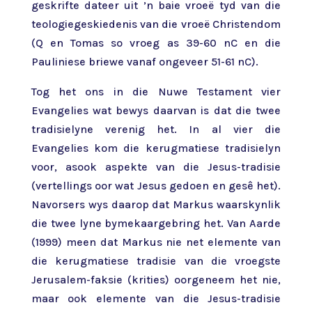
geskrifte dateer uit ’n baie vroeë tyd van die
teologiegeskiedenis van die vroeë Christendom
(Q en Tomas so vroeg as 39-60 nC en die
Pauliniese briewe vanaf ongeveer 51-61 nC).
Tog het ons in die Nuwe Testament vier
Evangelies wat bewys daarvan is dat die twee
tradisielyne verenig het. In al vier die
Evangelies kom die kerugmatiese tradisielyn
voor, asook aspekte van die Jesus-tradisie
(vertellings oor wat Jesus gedoen en gesê het).
Navorsers wys daarop dat Markus waarskynlik
die twee lyne bymekaargebring het. Van Aarde
(1999) meen dat Markus nie net elemente van
die kerugmatiese tradisie van die vroegste
Jerusalem-faksie (krities) oorgeneem het nie,
maar ook elemente van die Jesus-tradisie