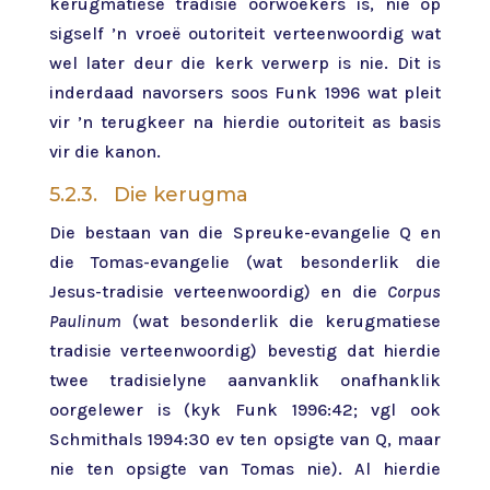
kerugmatiese tradisie oorwoekers is, nie op
sigself ’n vroeë outoriteit verteenwoordig wat
wel later deur die kerk verwerp is nie. Dit is
inderdaad navorsers soos Funk 1996 wat pleit
vir ’n terugkeer na hierdie outoriteit as basis
vir die kanon.
5.2.3. Die kerugma
Die bestaan van die Spreuke-evangelie Q en
die Tomas-evangelie (wat besonderlik die
Jesus-tradisie verteenwoordig) en die
Corpus
Paulinum
(wat besonderlik die kerugmatiese
tradisie verteenwoordig) bevestig dat hierdie
twee tradisielyne aanvanklik onafhanklik
oorgelewer is (kyk Funk 1996:42; vgl ook
Schmithals 1994:30 ev ten opsigte van Q, maar
nie ten opsigte van Tomas nie). Al hierdie