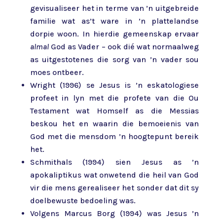
gevisualiseer het in terme van ’n uitgebreide
familie wat as’t ware in ’n plattelandse
dorpie woon. In hierdie gemeenskap ervaar
almal
God as Vader – ook dié wat normaalweg
as uitgestotenes die sorg van ’n vader sou
moes ontbeer.
Wright (1996) se Jesus is ’n eskatologiese
profeet in lyn met die profete van die Ou
Testament wat Homself as die Messias
beskou het en waarin die bemoeienis van
God met die mensdom ’n hoogtepunt bereik
het.
Schmithals (1994) sien Jesus as ’n
apokaliptikus wat onwetend die heil van God
vir die mens gerealiseer het sonder dat dit sy
doelbewuste bedoeling was.
Volgens Marcus Borg (1994) was Jesus ’n