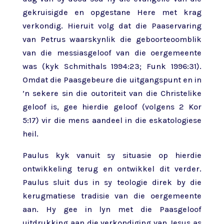
gekruisigde en opgestane Here met krag
verkondig. Hieruit volg dat die Paaservaring
van Petrus waarskynlik die geboorteoomblik
van die messiasgeloof van die oergemeente
was (kyk Schmithals 1994:23; Funk 1996:31).
Omdat die Paasgebeure die uitgangspunt en in
’n sekere sin die outoriteit van die Christelike
geloof is, gee hierdie geloof (volgens 2 Kor
5:17) vir die mens aandeel in die eskatologiese
heil.
Paulus kyk vanuit sy situasie op hierdie
ontwikkeling terug en ontwikkel dit verder.
Paulus sluit dus in sy teologie direk by die
kerugmatiese tradisie van die oergemeente
aan. Hy gee in lyn met die Paasgeloof
uitdrukking aan die verkondiging van Jesus as