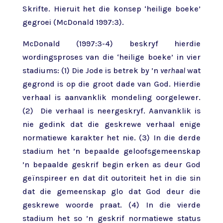
Skrifte. Hieruit het die konsep ‘heilige boeke’
gegroei (McDonald 1997:3).
McDonald (1997:3-4) beskryf hierdie
wordingsproses van die ‘heilige boeke’ in vier
stadiums: (1) Die Jode is betrek by ’n
verhaal
wat
gegrond is op die groot dade van God. Hierdie
verhaal is aanvanklik mondeling oorgelewer.
(2) Die verhaal is neergeskryf. Aanvanklik is
nie gedink dat die geskrewe verhaal enige
normatiewe karakter het nie. (3) In die derde
stadium het ’n bepaalde geloofsgemeenskap
’n bepaalde geskrif begin erken as deur God
geïnspireer en dat dit outoriteit het in die sin
dat die gemeenskap glo dat God deur die
geskrewe woorde praat. (4) In die vierde
stadium het so ’n geskrif normatiewe status