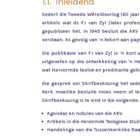
1.1. Inleidend
Sedert die Tweede Wêreldoorlog (60 jaar 
artikels wat ds FJ van Zyl (later prof
gepubliseer het. In 1945 besluit die AK
verstaan. As gevolg van ’n tekort aan papi
Die publikasie van FJ van Zyl is ’n kort
uitgeoefen op die ontwikkeling van ’n H
wat Hervormde teoloë en predikante geb
Die gesprek oor Skrifbeskouing het sede
Kerk moeilike besluite moes neem of teo
Skrifbeskouing is te vind in die volgende:
Agendas en notules van die AKV.
Artikels in die
Hervormde Teologiese Stu
Handelinge van die Tussenkerklike Raa