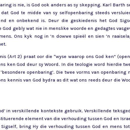
aring is nie, is God ook anders as sy skepping. Karl Barth 
 dat God te midde van sy selfopenbaring steeds versluierd
nd en onbekend is. Deur die geskiedenis het God Sigs
 God gebly wat nie in menslike woorde en gedagtes vasge
mens. Ons kyk nog in ’n dowwe spieël en sien ’n raaiselag
het.
s (Art 2) praat oor die “wyse waarop ons God ken” (open
ns ken God deur sy Woord. In die teologie word hierdie t
 ‘besondere openbaring’. Die twee vorms van openbaring 
ns kennis van God bydra as dit wat ons reeds deur die Woo
d’ in verskillende kontekste gebruik. Verskillende teksge
tituerende element van die verhouding tussen God en Israe
gself, bring Hy die verhouding tussen God en mens tot s