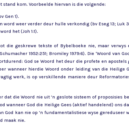
ot stand kom. Voorbeelde hiervan is die volgende:
bv Gen 1).
n word weer verder deur hulle verkondig (bv Eseg 13; Luk 3
ord het (Joh 1:1).
 tot die geskrewe tekste of Bybelboeke nie, maar verwys
Schumacher 1952:251; Bromiley 1979:6). Die ‘Woord van Go
rtdurend: God se Woord het deur die profete en apostels 
er wanneer hierdie Woord onder leiding van die Heilige 
gtig werk, is op verskillende maniere deur Reformatories
r dat die Woord nie uit ’n geslote sisteem of proposisies b
od wanneer God die Heilige Gees (aktief handelend) ons da
an God kan nie op ’n fundamentalistiese wyse gereduseer wo
od maak nie.