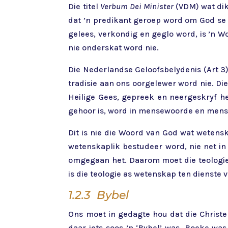
Die titel
Verbum Dei Minister
(VDM) wat dik
dat ’n predikant geroep word om God se 
gelees, verkondig en geglo word, is ’n 
nie onderskat word nie.
Die Nederlandse Geloofsbelydenis (Art 3)
tradisie aan ons oorgelewer word nie. Di
Heilige Gees, gepreek en neergeskryf he
gehoor is, word in mensewoorde en menset
Dit is nie die Woord van God wat wetens
wetenskaplik bestudeer word, nie net in
omgegaan het. Daarom moet die teologie 
is die teologie as wetenskap ten dienste 
1.2.3 Bybel
Ons moet in gedagte hou dat die Christe
daar iets soos ’n ‘Bybel’ was. Boeke wa