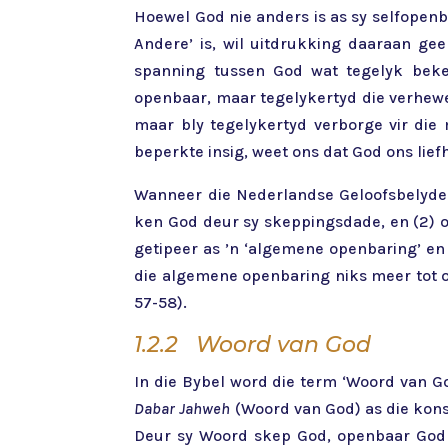
Hoewel God nie anders is as sy selfopenb
Andere’ is, wil uitdrukking daaraan gee
spanning tussen God wat tegelyk beke
openbaar, maar tegelykertyd die verhewe
maar bly tegelykertyd verborge vir die 
beperkte insig, weet ons dat God ons lief
Wanneer die Nederlandse Geloofsbelydeni
ken God deur sy skeppingsdade, en (2) o
getipeer as ’n ‘algemene openbaring’ en
die algemene openbaring niks meer tot o
57-58).
1.2.2 Woord van God
In die Bybel word die term ‘Woord van Go
Dabar Jahweh
(Woord van God) as die kons
Deur sy Woord skep God, openbaar God Si