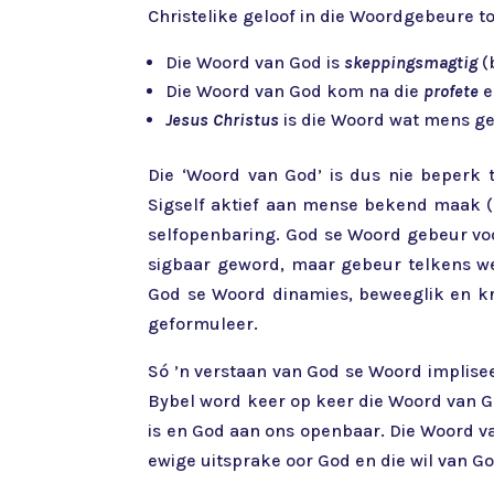
Christelike geloof in die Woordgebeure t
Die Woord van God is
skeppingsmagtig
(
Die Woord van God kom na die
profete
e
Jesus Christus
is die Woord wat mens gew
Die ‘Woord van God’ is dus nie beperk
Sigself aktief aan mense bekend maak (
selfopenbaring. God se Woord gebeur voo
sigbaar geword, maar gebeur telkens we
God se Woord dinamies, beweeglik en kra
geformuleer.
Só ’n verstaan van God se Woord implisee
Bybel word keer op keer die Woord van G
is en God aan ons openbaar. Die Woord v
ewige uitsprake oor God en die wil van G