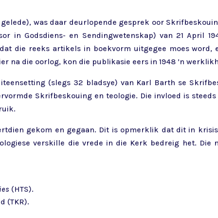
gelede), was daar deurlopende gesprek oor Skrifbeskouing 
essor in Godsdiens- en Sendingwetenskap) van 21 April 19
V dat die reeks artikels in boekvorm uitgegee moes word, 
er na die oorlog, kon die publikasie eers in 1948 ’n werklik
 uiteensetting (slegs 32 bladsye) van Karl Barth se Skrifb
ervormde Skrifbeskouing en teologie. Die invloed is steed
ruik.
rtdien gekom en gegaan. Dit is opmerklik dat dit in kris
logiese verskille die vrede in die Kerk bedreig het. Di
dies
(HTS).
d (TKR).