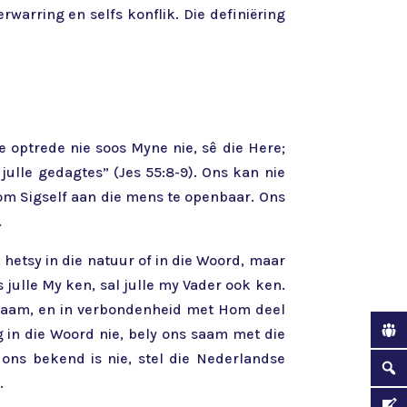
rwarring en selfs konflik. Die definiëring
le optrede nie soos Myne nie, sê die Here;
julle gedagtes” (Jes 55:8-9). Ons kan nie
om Sigself aan die mens te openbaar. Ons
.
 hetsy in die natuur of in die Woord, maar
 julle My ken, sal julle my Vader ook ken.
iggaam, en in verbondenheid met Hom deel
ng in die Woord nie, bely ons saam met die
ons bekend is nie, stel die Nederlandse
.