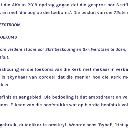
t die AKV in 2019 opdrag gegee dat die gesprek oor Skri
en met ‘die oog op die toekoms’. Die besluit van die 72ste 
HEFSTROOM
 TOEKOMS
om verdere studie oor Skrifbeskouing en Skrifverstaan te doen,
luit.
fbeskouing en die toekoms van die Kerk met mekaar in verban
V, is skynbaar van oordeel dat die manier hoe die Kerk 
k is.
definisies aangebied. Die bedoeling is dat ampsdraers en v
neem. Elkeen van die hoofstukke wat op hierdie hoofstuk vol
gebruik, duideliker te omskryf. Woorde soos ‘Bybel’, ‘Heil