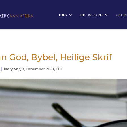
TUIS
DIE WOORD
GESP
n God, Bybel, Heilige Skrif
1
|
Jaargang 9, Desember 2021
,
THT