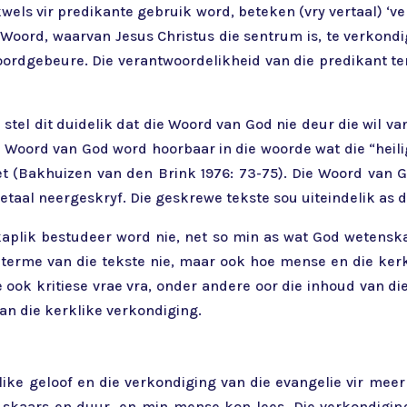
wels vir predikante gebruik word, beteken (vry vertaal) ‘v
Woord, waarvan Jesus Christus die sentrum is, te verkondi
Woordgebeure. Die verantwoordelikheid van die predikant 
 stel dit duidelik dat die Woord van God nie deur die wil v
e Woord van God word hoorbaar in die woorde wat die “heil
t (Bakhuizen van den Brink 1976: 73-75). Die Woord van Go
aal neergeskryf. Die geskrewe tekste sou uiteindelik as d
kaplik bestudeer word nie, net so min as wat God wetenskap
 terme van die tekste nie, maar ook hoe mense en die ker
ook kritiese vrae vra, onder andere oor die inhoud van di
van die kerklike verkondiging.
like geloof en die verkondiging van die evangelie vir meer
s skaars en duur, en min mense kon lees. Die verkondiging 