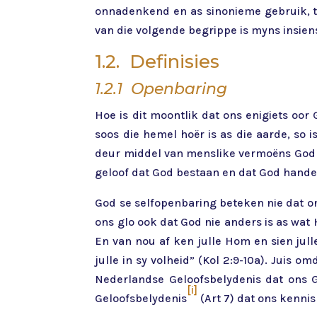
onnadenkend en as sinonieme gebruik, terw
van die volgende begrippe is myns insien
1.2. Definisies
1.2.1 Openbaring
Hoe is dit moontlik dat ons enigiets oor 
soos die hemel hoër is as die aarde, so 
deur middel van menslike vermoëns God k
geloof dat God bestaan en dat God handel
God se selfopenbaring beteken nie dat ons
ons glo ook dat God nie anders is as wat 
En van nou af ken julle Hom en sien jul
julle in sy volheid” (Kol 2:9-10a). Juis 
Nederlandse Geloofsbelydenis dat ons
[i]
Geloofsbelydenis
(Art 7) dat ons kennis