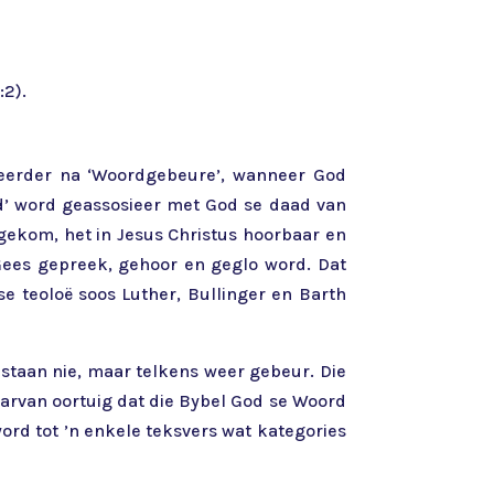
:2).
 eerder na ‘Woordgebeure’, wanneer God
d’ word geassosieer met God se daad van
gekom, het in Jesus Christus hoorbaar en
Gees gepreek, gehoor en geglo word. Dat
e teoloë soos Luther, Bullinger en Barth
estaan nie, maar telkens weer gebeur. Die
arvan oortuig dat die Bybel God se Woord
rd tot ’n enkele teksvers wat kategories