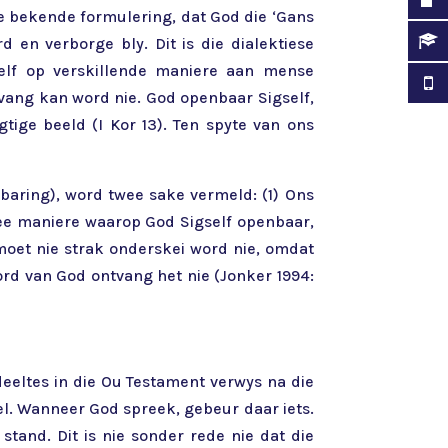
se bekende formulering, dat God die ‘Gans
 en verborge bly. Dit is die dialektiese
elf op verskillende maniere aan mense
vang kan word nie. God openbaar Sigself,
tige beeld (I Kor 13). Ten spyte van ons
baring), word twee sake vermeld: (1) Ons
wee maniere waarop God Sigself openbaar,
moet nie strak onderskei word nie, omdat
rd van God ontvang het nie (Jonker 1994:
deeltes in die Ou Testament verwys na die
l. Wanneer God spreek, gebeur daar iets.
tand. Dit is nie sonder rede nie dat die