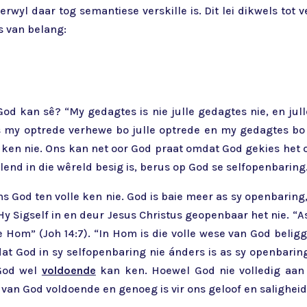
yl daar tog semantiese verskille is. Dit lei dikwels tot ve
s van belang:
God kan sê? “My gedagtes is nie julle gedagtes nie, en jul
is my optrede verhewe bo julle optrede en my gedagtes bo 
en nie. Ons kan net oor God praat omdat God gekies het 
end in die wêreld besig is, berus op God se selfopenbaring
 God ten volle ken nie. God is baie meer as sy openbaring,
Hy Sigself in en deur Jesus Christus geopenbaar het nie. “As
le Hom” (Joh 14:7). “In Hom is die volle wese van God bel
omdat God in sy selfopenbaring nie ánders is as sy openbari
 God wel
voldoende
kan ken. Hoewel God nie volledig aan 
 van God voldoende en genoeg is vir ons geloof en saligheid