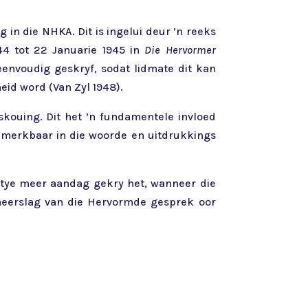
in die NHKA. Dit is ingelui deur ’n reeks
44 tot 22 Januarie 1945 in
Die Hervormer
eenvoudig geskryf, sodat lidmate dit kan
heid word (Van Zyl 1948).
eskouing. Dit het ’n fundamentele invloed
s merkbaar in die woorde en uitdrukkings
istye meer aandag gekry het, wanneer die
e neerslag van die Hervormde gesprek oor