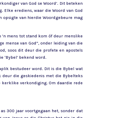
erkondiger van God se Woord’. Dit beteken
g. Elke erediens, waar die Woord van God
ten opsigte van hierdie Woordgebeure mag
an ’n mens tot stand kom óf deur menslike
ige mense van God”, onder leiding van die
d, soos dit deur die profete en apostels
ie ‘Bybel’ bekend word.
lik bestudeer word. Dit is die Bybel wat
k deur die geskiedenis met die Bybelteks
e kerklike verkondiging. Om daardie rede
 as 300 jaar voortgegaan het, sonder dat
van Jesus as die Christus het nie in die