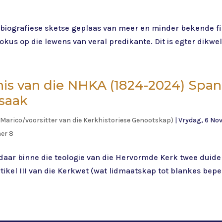
 biografiese sketse geplaas van meer en minder bekende fi
okus op die lewens van veral predikante. Dit is egter dikwel
nis van die NHKA (1824-2024) Span
-saak
Marico/voorsitter van die Kerkhistoriese Genootskap)
|
Vrydag, 6 No
er 8
t daar binne die teologie van die Hervormde Kerk twee duid
tikel III van die Kerkwet (wat lidmaatskap tot blankes bep