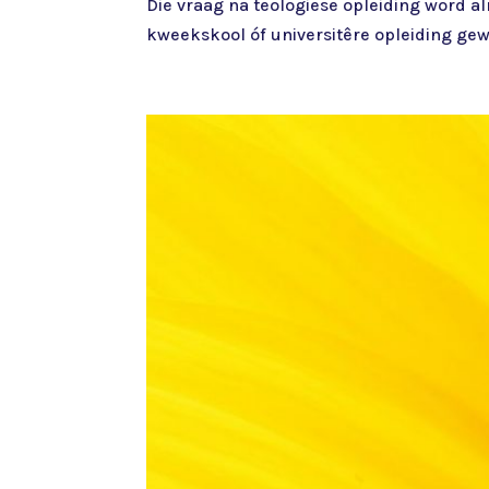
Die vraag na teologiese opleiding word al
kweekskool óf universitêre opleiding gew