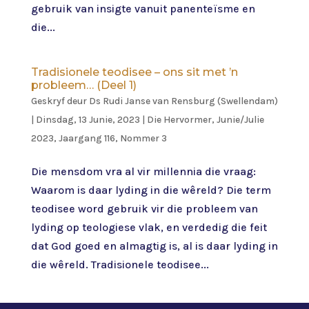
gebruik van insigte vanuit panenteïsme en
die...
Tradisionele teodisee – ons sit met ’n
probleem… (Deel 1)
Geskryf deur
Ds Rudi Janse van Rensburg (Swellendam)
|
Dinsdag, 13 Junie, 2023
|
Die Hervormer
,
Junie/Julie
2023, Jaargang 116, Nommer 3
Die mensdom vra al vir millennia die vraag:
Waarom is daar lyding in die wêreld? Die term
teodisee word gebruik vir die probleem van
lyding op teologiese vlak, en verdedig die feit
dat God goed en almagtig is, al is daar lyding in
die wêreld. Tradisionele teodisee...