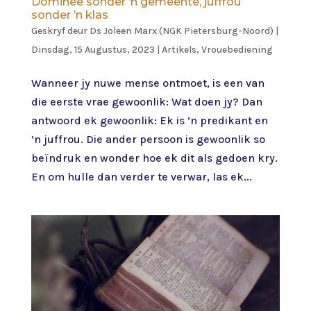
Dominee sonder ’n gemeente, juffrou
sonder ’n klas
Geskryf deur
Ds Joleen Marx (NGK Pietersburg-Noord)
|
Dinsdag, 15 Augustus, 2023
|
Artikels
,
Vrouebediening
Wanneer jy nuwe mense ontmoet, is een van
die eerste vrae gewoonlik: Wat doen jy? Dan
antwoord ek gewoonlik: Ek is ’n predikant en
’n juffrou. Die ander persoon is gewoonlik so
beïndruk en wonder hoe ek dit als gedoen kry.
En om hulle dan verder te verwar, las ek...