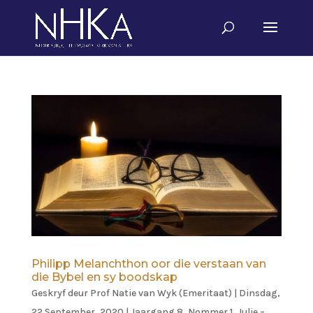
Philipp Melanchthon oor die verstaan van
die Bybel en sy boodskap
Geskryf deur
Prof Natie van Wyk (Emeritaat)
|
Dinsdag,
22 September, 2020
|
Jaargang 8, Nommer 1, Julie –