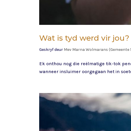
Wat is tyd werd vir jou?
Geskryf deur
Mev Marna Wolmarans (Gemeente 
Ek onthou nog die reëlmatige tik-tok pen
wanneer insluimer oorgegaan het in soete