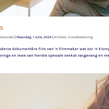
s
Secunda)
|
Maandag, 1 Julie, 2024
|
Artikels
,
Vrouebediening
onderse dokumentêre film van ’n filmmaker wat oor ’n klomp 
aringe en lewe van hierdie spesiale seekat vasgevang en met