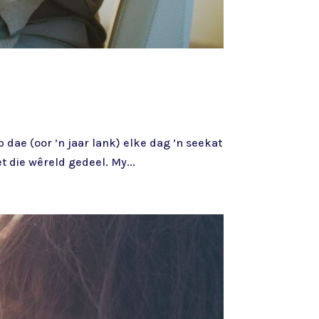
dae (oor ’n jaar lank) elke dag ’n seekat
 die wêreld gedeel. My...