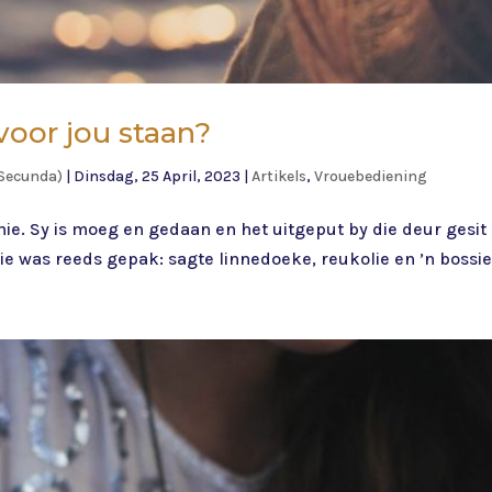
voor jou staan?
Secunda)
|
Dinsdag, 25 April, 2023
|
Artikels
,
Vrouebediening
ie. Sy is moeg en gedaan en het uitgeput by die deur gesit 
ie was reeds gepak: sagte linnedoeke, reukolie en ’n bossie