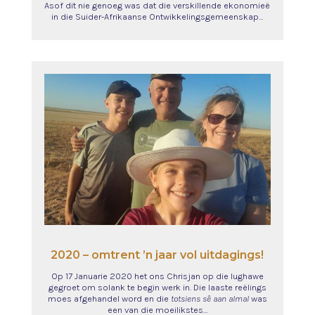
Asof dit nie genoeg was dat die verskillende ekonomieë
in die Suider-Afrikaanse Ontwikkelingsgemeenskap…
2020 – omtrent ’n jaar vol uitdagings!
Op 17 Januarie 2020 het ons Chrisjan op die lughawe
gegroet om solank te begin werk in. Die laaste reëlings
moes afgehandel word en die
totsiens sê aan almal
was
een van die moeilikstes…