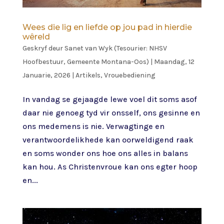
Wees die lig en liefde op jou pad in hierdie
wêreld
Geskryf deur
Sanet van Wyk (Tesourier: NHSV
Hoofbestuur, Gemeente Montana-Oos)
|
Maandag, 12
Januarie, 2026
|
Artikels
,
Vrouebediening
In vandag se gejaagde lewe voel dit soms asof
daar nie genoeg tyd vir onsself, ons gesinne en
ons medemens is nie. Verwagtinge en
verantwoordelikhede kan oorweldigend raak
en soms wonder ons hoe ons alles in balans
kan hou. As Christenvroue kan ons egter hoop
en...