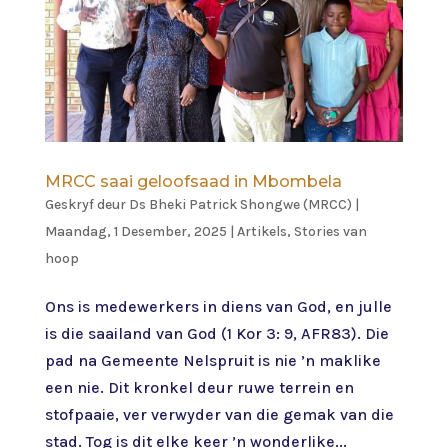
MRCC saai geloofsaad in Mbombela
Geskryf deur
Ds Bheki Patrick Shongwe (MRCC)
|
Maandag, 1 Desember, 2025
|
Artikels
,
Stories van
hoop
Ons is medewerkers in diens van God, en julle
is die saailand van God (1 Kor 3: 9, AFR83). Die
pad na Gemeente Nelspruit is nie ’n maklike
een nie. Dit kronkel deur ruwe terrein en
stofpaaie, ver verwyder van die gemak van die
stad. Tog is dit elke keer ’n wonderlike...