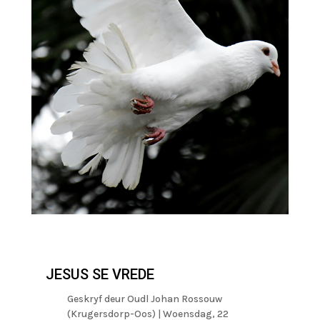
JESUS SE VREDE
Geskryf deur
Oudl Johan Rossouw
(Krugersdorp-Oos)
|
Woensdag, 22