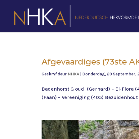
Afgevaardiges (73ste A
Geskryf deur
NHKA
|
Donderdag, 29 September, 
Badenhorst G oudl (Gerhard) – El-Flora (
(Faan) – Vereeniging (405) Bezuidenhout