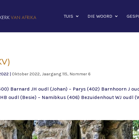
TUIS
DIE WOORD
GESP
KV)
2022
|
Oktober 2022, Jaargang 115, Nommer 6
400) Barnard JH oudl (Johan) – Parys (402) Barnhoorn J oud
 HB oudl (Besie) – Namibkus (406) Bezuidenhout WJ oudl (Wi