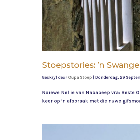
Stoepstories: ’n Swang
Geskryf deur
Oupa Stoep
|
Donderdag, 29 Septe
Naïewe Nellie van Nababeep vra: Beste Oup
keer op ’n afspraak met die nuwe gifsmous