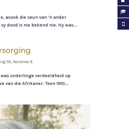
e, asook die seun van ’n ander
sy dood is nie bekend nie. Hy was...
ersorging
ang 115, Nommer 6
r was onderlinge verdeeldheid op
e van die Afrikaner. Teen 1910...