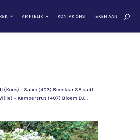
REK
AMPTELIK
KONTAK ONS
TEKEN AAN
l (Koos) – Sabie (403) Beeslaar SE oudl
llie) – Kampersrus (407) Bloem DJ...