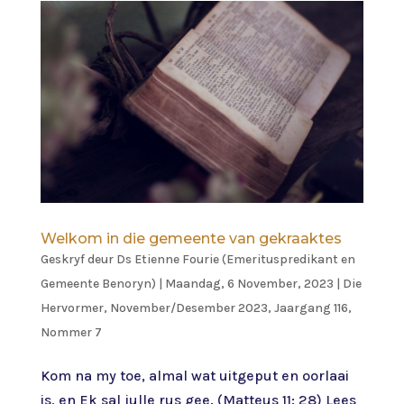
Welkom in die gemeente van gekraaktes
Geskryf deur
Ds Etienne Fourie (Emerituspredikant en
Gemeente Benoryn)
|
Maandag, 6 November, 2023
|
Die
Hervormer
,
November/Desember 2023, Jaargang 116,
Nommer 7
Kom na my toe, almal wat uitgeput en oorlaai
is, en Ek sal julle rus gee. (Matteus 11: 28) Lees