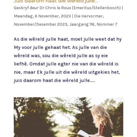
Juis daarom haat die wêreld julle…
Geskryf deur
Dr Chris le Roux (Emeritus/Stellenbosch)
|
Maandag, 6 November, 2023
|
Die Hervormer
,
November/Desember 2023, Jaargang 116, Nommer 7
As die wêreld julle haat, moet julle weet dat hy
My voor julle gehaat het. As julle van die
wêreld was, sou die wêreld julle as sy eie
liefhê. Omdat julle egter nie van die wêreld is
nie, maar Ek julle uit die wêreld uitgekies het,
juis daarom haat die wêreld julle....